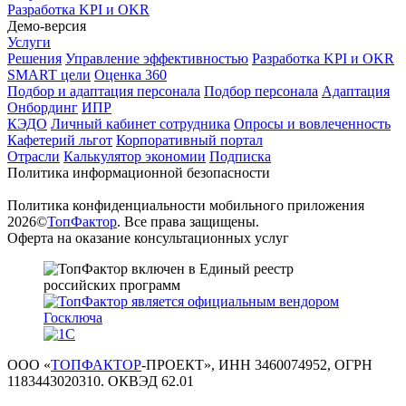
Разработка KPI и OKR
Демо-версия
Услуги
Решения
Управление эффективностью
Разработка KPI и OKR
SMART цели
Оценка 360
Подбор и адаптация персонала
Подбор персонала
Адаптация
Онбординг
ИПР
КЭДО
Личный кабинет сотрудника
Опросы и вовлеченность
Кафетерий льгот
Корпоративный портал
Отрасли
Калькулятор экономии
Подписка
Политика информационной безопасности
Политика конфиденциальности мобильного приложения
2026©
ТопФактор
. Все права защищены.
Оферта на оказание консультационных услуг
ООО «
ТОПФАКТОР
-ПРОЕКТ», ИНН 3460074952, ОГРН
1183443020310. ОКВЭД 62.01