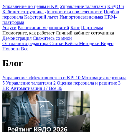
Управление по целям и KPI
Управление талантами
КЭДО и
Кабинет сотрудника
Диагностика вовлеченности
Подбор
персонала
Кафетерий льгот
Импортонезависимая HRM-
платформа
Услуги
Расписание мероприятий
Блог
Партнерам
Посмотрите, как работает Личный кабинет сотрудника
Демонстрация
Свяжитесь со мной
От главного редактора
Статьи
Кейсы
Методики
Видео
Новости
Все
Блог
Управление эффективностью и KPI
10
Мотивация персонала
5
Управление талантами
2
Оценка персонала и развитие
3
HR-Автоматизация
17
Все
36