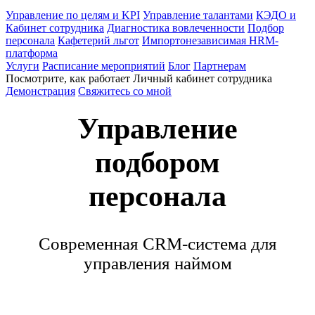
Управление по целям и KPI
Управление талантами
КЭДО и
Кабинет сотрудника
Диагностика вовлеченности
Подбор
персонала
Кафетерий льгот
Импортонезависимая HRM-
платформа
Услуги
Расписание мероприятий
Блог
Партнерам
Посмотрите, как работает Личный кабинет сотрудника
Демонстрация
Свяжитесь со мной
Управление
подбором
персонала
Современная CRM-система для
управления наймом