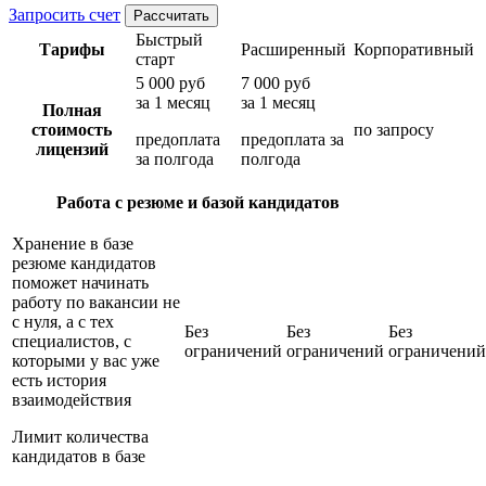
Запросить счет
Рассчитать
Быстрый
Тарифы
Расширенный
Корпоративный
старт
5 000 руб
7 000 руб
за 1 месяц
за 1 месяц
Полная
стоимость
по запросу
предоплата
предоплата за
лицензий
за полгода
полгода
Работа с резюме и базой кандидатов
Хранение в базе
резюме кандидатов
поможет начинать
работу по вакансии не
с нуля, а с тех
Без
Без
Без
специалистов, с
ограничений
ограничений
ограничений
которыми у вас уже
есть история
взаимодействия
Лимит количества
кандидатов в базе