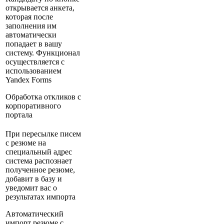
открывается анкета,
которая после
заполнения им
автоматически
попадает в вашу
систему. Функционал
осуществляется с
использованием
Yandex Forms
Обработка откликов с
корпоративного
портала
При пересылке писем
с резюме на
специальный адрес
система распознает
полученное резюме,
добавит в базу и
уведомит вас о
результатах импорта
Автоматический
импорт резюме с