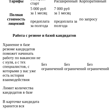
Тарифы
Расширенный
Корпоративный
старт
5 000 руб
7 000 руб
за 1 месяц
за 1 месяц
Полная
стоимость
по запросу
предоплата
предоплата за
лицензий
за полгода
полгода
Работа с резюме и базой кандидатов
Хранение в базе
резюме кандидатов
поможет начинать
работу по вакансии не
с нуля, а с тех
Без
Без
Без
специалистов, с
ограничений
ограничений
ограничений
которыми у вас уже
есть история
взаимодействия
Лимит количества
кандидатов в базе
В карточке кандидата
хранится вся