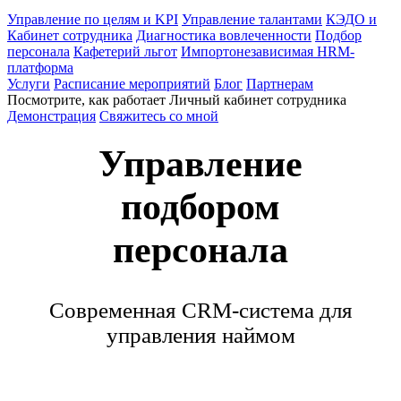
Управление по целям и KPI
Управление талантами
КЭДО и
Кабинет сотрудника
Диагностика вовлеченности
Подбор
персонала
Кафетерий льгот
Импортонезависимая HRM-
платформа
Услуги
Расписание мероприятий
Блог
Партнерам
Посмотрите, как работает Личный кабинет сотрудника
Демонстрация
Свяжитесь со мной
Управление
подбором
персонала
Современная CRM-система для
управления наймом