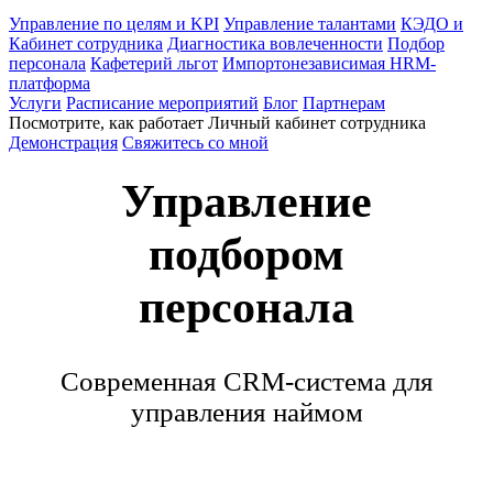
Управление по целям и KPI
Управление талантами
КЭДО и
Кабинет сотрудника
Диагностика вовлеченности
Подбор
персонала
Кафетерий льгот
Импортонезависимая HRM-
платформа
Услуги
Расписание мероприятий
Блог
Партнерам
Посмотрите, как работает Личный кабинет сотрудника
Демонстрация
Свяжитесь со мной
Управление
подбором
персонала
Современная CRM-система для
управления наймом