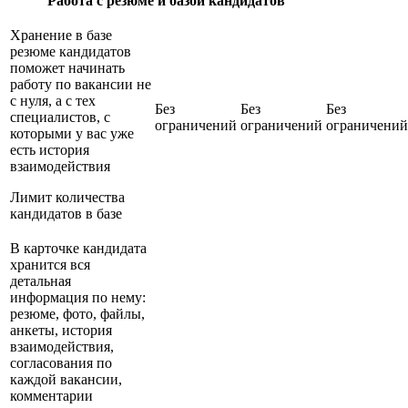
Работа с резюме и базой кандидатов
Хранение в базе
резюме кандидатов
поможет начинать
работу по вакансии не
с нуля, а с тех
Без
Без
Без
специалистов, с
ограничений
ограничений
ограничений
которыми у вас уже
есть история
взаимодействия
Лимит количества
кандидатов в базе
В карточке кандидата
хранится вся
детальная
информация по нему:
резюме, фото, файлы,
анкеты, история
взаимодействия,
согласования по
каждой вакансии,
комментарии