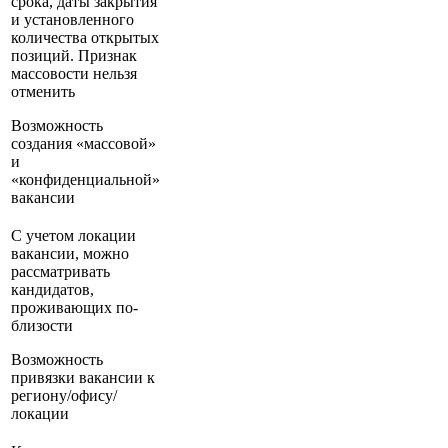
срока, даты закрытия
и установленного
количества открытых
позиций. Признак
массовости нельзя
отменить
Возможность
создания «массовой»
и
«конфиденциальной»
вакансии
С учетом локации
вакансии, можно
рассматривать
кандидатов,
проживающих по-
близости
Возможность
привязки вакансии к
региону/офису/
локации