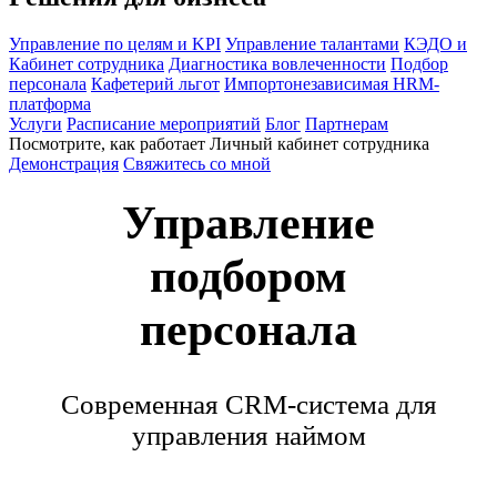
Управление по целям и KPI
Управление талантами
КЭДО и
Кабинет сотрудника
Диагностика вовлеченности
Подбор
персонала
Кафетерий льгот
Импортонезависимая HRM-
платформа
Услуги
Расписание мероприятий
Блог
Партнерам
Посмотрите, как работает Личный кабинет сотрудника
Демонстрация
Свяжитесь со мной
Управление
подбором
персонала
Современная CRM-система для
управления наймом