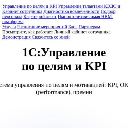
Управление по целям и KPI
Управление талантами
КЭДО и
Кабинет сотрудника
Диагностика вовлеченности
Подбор
персонала
Кафетерий льгот
Импортонезависимая HRM-
платформа
Услуги
Расписание мероприятий
Блог
Партнерам
Посмотрите, как работает Личный кабинет сотрудника
Демонстрация
Свяжитесь со мной
1C:Управление
по целям и KPI
стема управления по целям и мотивацией: KPI, O
(performance), премии