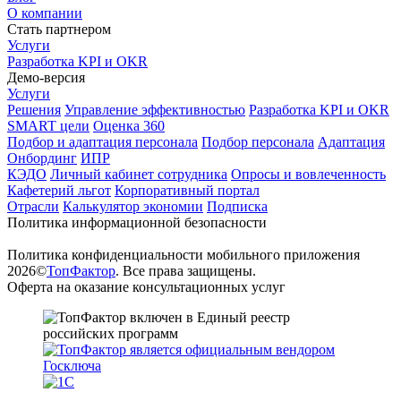
О компании
Стать партнером
Услуги
Разработка KPI и OKR
Демо-версия
Услуги
Решения
Управление эффективностью
Разработка KPI и OKR
SMART цели
Оценка 360
Подбор и адаптация персонала
Подбор персонала
Адаптация
Онбординг
ИПР
КЭДО
Личный кабинет сотрудника
Опросы и вовлеченность
Кафетерий льгот
Корпоративный портал
Отрасли
Калькулятор экономии
Подписка
Политика информационной безопасности
Политика конфиденциальности мобильного приложения
2026©
ТопФактор
. Все права защищены.
Оферта на оказание консультационных услуг