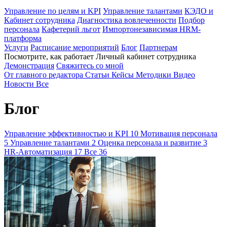
Управление по целям и KPI
Управление талантами
КЭДО и
Кабинет сотрудника
Диагностика вовлеченности
Подбор
персонала
Кафетерий льгот
Импортонезависимая HRM-
платформа
Услуги
Расписание мероприятий
Блог
Партнерам
Посмотрите, как работает Личный кабинет сотрудника
Демонстрация
Свяжитесь со мной
От главного редактора
Статьи
Кейсы
Методики
Видео
Новости
Все
Блог
Управление эффективностью и KPI
10
Мотивация персонала
5
Управление талантами
2
Оценка персонала и развитие
3
HR-Автоматизация
17
Все
36