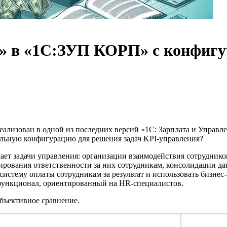
» в «1C:ЗУП КОРП» с конфигу
еализован в одной из последних версий «1С: Зарплата и Упра
льную конфигурацию для решения задач KPI-управления?
шает задачи управления: организации взаимодействия сотрудник
ирования ответственности за них сотрудникам, консолидации д
систему оплаты сотрудникам за результат и использовать бизн
ь функционал, ориентированный на HR-специалистов.
бъективное сравнение.