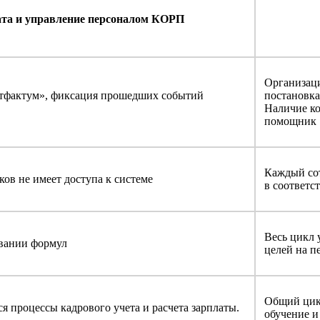
ата и управление персоналом КОРП
Организаци
тфактум», фиксация прошедших событий
постановка
Наличие ко
помощник
Каждый сот
ов не имеет доступа к системе
в соответс
Весь цикл 
овании формул
целей на п
Общий цикл
 процессы кадрового учета и расчета зарплаты.
обучение и