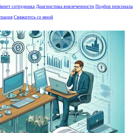
инет сотрудника
Диагностика вовлеченности
Подбор персонала
трация
Свяжитесь со мной