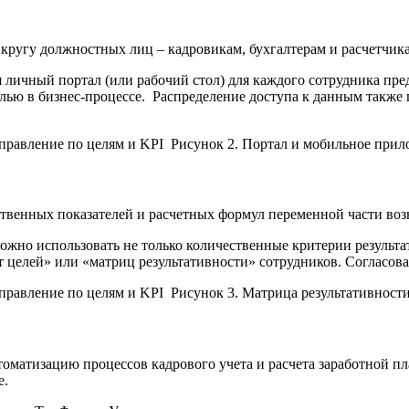
ругу должностных лиц – кадровикам, бухгалтерам и расчетчик
личный портал (или рабочий стол) для каждого сотрудника пре
олью в бизнес-процессе. Распределение доступа к данным также
Рисунок 2. Портал и мобильное прил
твенных показателей и расчетных формул переменной части во
ожно использовать не только количественные критерии результа
рт целей» или «матриц результативности» сотрудников. Согласов
Рисунок 3. Матрица результативност
атизацию процессов кадрового учета и расчета заработной пла
е.