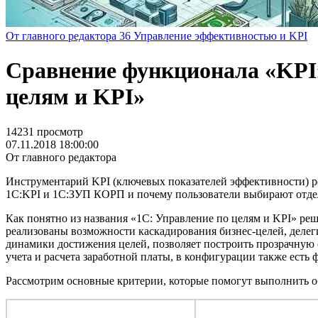
От главного редактора
36
Управление эффективностью и KPI
Сравнение функционала «KPI
целям и KPI»
14231 просмотр
07.11.2018 18:00:00
От главного редактора
Инструментарий KPI (ключевых показателей эффективности) р
1C:KPI и 1C:ЗУП КОРП и почему пользователи выбирают отде
Как понятно из названия «1С: Управление по целям и KPI» ре
реализованы возможности каскадирования бизнес-целей, делег
динамики достижения целей, позволяет построить прозрачную 
учета и расчета заработной платы, в конфигурации также ест
Рассмотрим основные критерии, которые помогут выполнить о