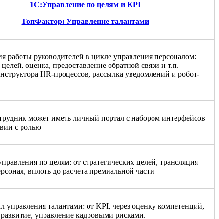
1С:Управление по целям и KPI
ТопФактор: Управление талантами
я работы руководителей в цикле управления персоналом:
 целей, оценка, предоставление обратной связи и т.п.
нструктора HR-процессов, рассылка уведомлений и робот-
рудник может иметь личный портал с набором интерфейсов
твии с ролью
управления по целям: от стратегических целей, трансляция
ерсонал, вплоть до расчета премиальной части
 управления талантами: от KPI, через оценку компетенций,
 развитие, управление кадровыми рисками.