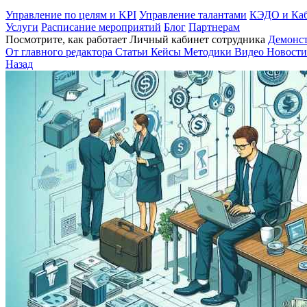
Управление по целям и KPI
Управление талантами
КЭДО и Каб
Услуги
Расписание мероприятий
Блог
Партнерам
Посмотрите, как работает Личный кабинет сотрудника
Демонс
От главного редактора
Статьи
Кейсы
Методики
Видео
Новости
Назад