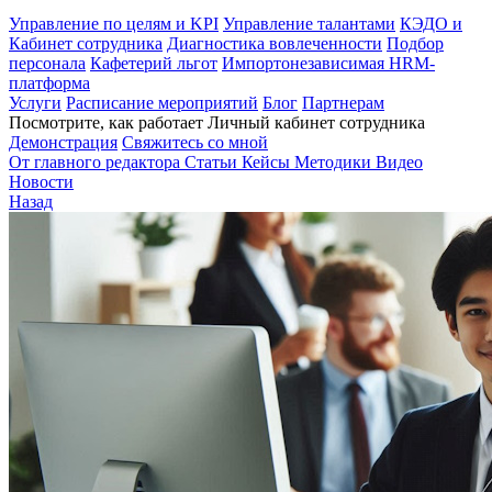
Управление по целям и KPI
Управление талантами
КЭДО и
Кабинет сотрудника
Диагностика вовлеченности
Подбор
персонала
Кафетерий льгот
Импортонезависимая HRM-
платформа
Услуги
Расписание мероприятий
Блог
Партнерам
Посмотрите, как работает Личный кабинет сотрудника
Демонстрация
Свяжитесь со мной
От главного редактора
Статьи
Кейсы
Методики
Видео
Новости
Назад