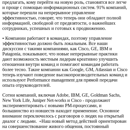
предлагать, кому перейти на новую роль, становятся все легче
и проще с помощью информационных систем. 91% компаний,
которые перешли на непрерывное управление
эффективностью, говорят, что теперь они обладают полной
информацией, свободной от предвзятости, о важнейших
сотрудниках, успешных и готовых к продвижению.
• Компании работают в командах, поэтому управление
эффективностью должно быть локальным. Все наши
дискуссии с такими компаниями, как Cisco, GE, IBM и
Patagonia, показывают, что новые непрерывные практики
дают возможность местным лидерам креативно улучшить
отношения внутри команд и помогают командам работать
более тесно. Такие компании как Google, GM, Atlassian и Cisco
теперь изучают поведение высокопроизводительных команд и
используют Performance management для прямой передачи
опыта отруководителей.
Сотни компаний, включая Adobe, IBM, GE, Goldman Sachs,
New York Life, Juniper Net-works и Cisco - продолжают
экспериментировать с новыми PM-процессами, и
большинство из новшеств находит применение. Основное
внимание переключилось с разговоров о людях на открытый
диалог с людьми. «Наш новый метод действий ориентирован
на совершенствование живого общения, постоянный