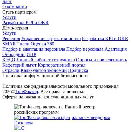
Блог
О компании
Стать партнером
Услуги
Разработка KPI и OKR
Демо-версия
Услуги
Решения
Управление эффективностью
Разработка KPI и OKR
SMART цели
Оценка 360
Подбор и адаптация персонала
Подбор персонала
Адаптация
Онбординг
ИПР
КЭДО
Личный кабинет сотрудника
Опросы и вовлеченность
Кафетерий льгот
Корпоративный портал
Отрасли
Калькулятор экономии
Подписка
Политика информационной безопасности
Политика конфиденциальности мобильного приложения
2026©
ТопФактор
. Все права защищены.
Оферта на оказание консультационных услуг