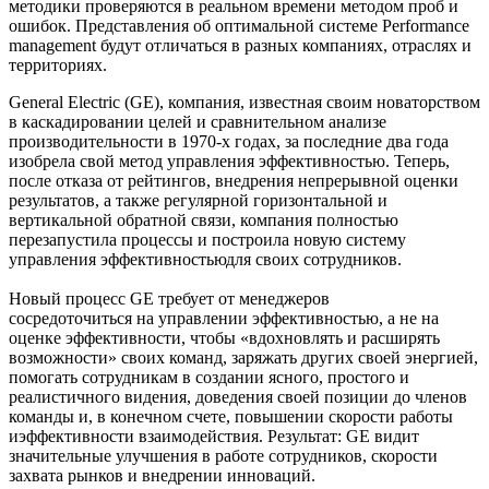
методики проверяются в реальном времени методом проб и
ошибок. Представления об оптимальной системе Performance
management будут отличаться в разных компаниях, отраслях и
территориях.
General Electric (GE), компания, известная своим новаторством
в каскадировании целей и сравнительном анализе
производительности в 1970-х годах, за последние два года
изобрела свой метод управления эффективностью. Теперь,
после отказа от рейтингов, внедрения непрерывной оценки
результатов, а также регулярной горизонтальной и
вертикальной обратной связи, компания полностью
перезапустила процессы и построила новую систему
управления эффективностьюдля своих сотрудников.
Новый процесс GE требует от менеджеров
сосредоточиться на управлении эффективностью, а не на
оценке эффективности, чтобы «вдохновлять и расширять
возможности» своих команд, заряжать других своей энергией,
помогать сотрудникам в создании ясного, простого и
реалистичного видения, доведения своей позиции до членов
команды и, в конечном счете, повышении скорости работы
иэффективности взаимодействия. Результат: GE видит
значительные улучшения в работе сотрудников, скорости
захвата рынков и внедрении инноваций.