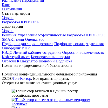
Расписание мероприятий
Блог
О компании
Стать партнером
Услуги
Разработка KPI и OKR
Демо-версия
Услуги
Решения
Управление эффективностью
Разработка KPI и OKR
SMART цели
Оценка 360
Подбор и адаптация персонала
Подбор персонала
Адаптация
Онбординг
ИПР
КЭДО
Личный кабинет сотрудника
Опросы и вовлеченность
Кафетерий льгот
Корпоративный портал
Отрасли
Калькулятор экономии
Подписка
Политика информационной безопасности
Политика конфиденциальности мобильного приложения
2026©
ТопФактор
. Все права защищены.
Оферта на оказание консультационных услуг