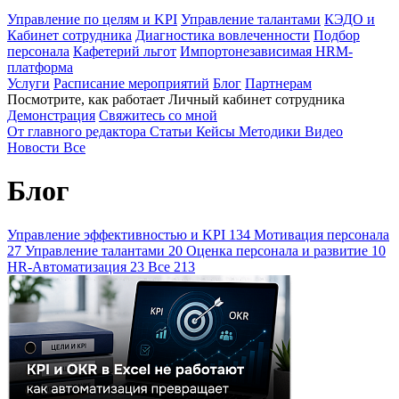
Управление по целям и KPI
Управление талантами
КЭДО и
Кабинет сотрудника
Диагностика вовлеченности
Подбор
персонала
Кафетерий льгот
Импортонезависимая HRM-
платформа
Услуги
Расписание мероприятий
Блог
Партнерам
Посмотрите, как работает Личный кабинет сотрудника
Демонстрация
Свяжитесь со мной
От главного редактора
Статьи
Кейсы
Методики
Видео
Новости
Все
Блог
Управление эффективностью и KPI
134
Мотивация персонала
27
Управление талантами
20
Оценка персонала и развитие
10
HR-Автоматизация
23
Все
213