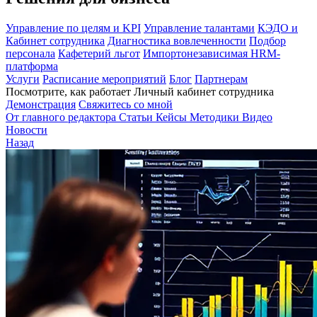
Управление по целям и KPI
Управление талантами
КЭДО и
Кабинет сотрудника
Диагностика вовлеченности
Подбор
персонала
Кафетерий льгот
Импортонезависимая HRM-
платформа
Услуги
Расписание мероприятий
Блог
Партнерам
Посмотрите, как работает Личный кабинет сотрудника
Демонстрация
Свяжитесь со мной
От главного редактора
Статьи
Кейсы
Методики
Видео
Новости
Назад