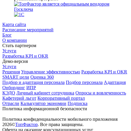
Карта сайта
Расписание мероприятий
Блог
О компании
Стать партнером
Услуги
Разработка KPI и OKR
Демо-версия
Услуги
Решения
Управление эффективностью
Разработка KPI и OKR
SMART цели
Оценка 360
Подбор и адаптация персонала
Подбор персонала
Адаптация
Онбординг
ИПР
КЭДО
Личный кабинет сотрудника
Опросы и вовлеченность
Кафетерий льгот
Корпоративный портал
Отрасли
Калькулятор экономии
Подписка
Политика информационной безопасности
Политика конфиденциальности мобильного приложения
2026©
ТопФактор
. Все права защищены.
Оферта на оказание консультационных услуг