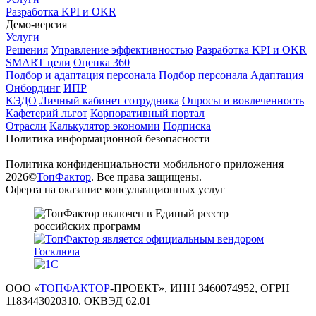
Разработка KPI и OKR
Демо-версия
Услуги
Решения
Управление эффективностью
Разработка KPI и OKR
SMART цели
Оценка 360
Подбор и адаптация персонала
Подбор персонала
Адаптация
Онбординг
ИПР
КЭДО
Личный кабинет сотрудника
Опросы и вовлеченность
Кафетерий льгот
Корпоративный портал
Отрасли
Калькулятор экономии
Подписка
Политика информационной безопасности
Политика конфиденциальности мобильного приложения
2026©
ТопФактор
. Все права защищены.
Оферта на оказание консультационных услуг
ООО «
ТОПФАКТОР
-ПРОЕКТ», ИНН 3460074952, ОГРН
1183443020310. ОКВЭД 62.01