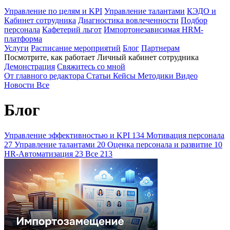
Управление по целям и KPI
Управление талантами
КЭДО и
Кабинет сотрудника
Диагностика вовлеченности
Подбор
персонала
Кафетерий льгот
Импортонезависимая HRM-
платформа
Услуги
Расписание мероприятий
Блог
Партнерам
Посмотрите, как работает Личный кабинет сотрудника
Демонстрация
Свяжитесь со мной
От главного редактора
Статьи
Кейсы
Методики
Видео
Новости
Все
Блог
Управление эффективностью и KPI
134
Мотивация персонала
27
Управление талантами
20
Оценка персонала и развитие
10
HR-Автоматизация
23
Все
213