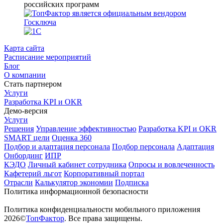
Карта сайта
Расписание мероприятий
Блог
О компании
Стать партнером
Услуги
Разработка KPI и OKR
Демо-версия
Услуги
Решения
Управление эффективностью
Разработка KPI и OKR
SMART цели
Оценка 360
Подбор и адаптация персонала
Подбор персонала
Адаптация
Онбординг
ИПР
КЭДО
Личный кабинет сотрудника
Опросы и вовлеченность
Кафетерий льгот
Корпоративный портал
Отрасли
Калькулятор экономии
Подписка
Политика информационной безопасности
Политика конфиденциальности мобильного приложения
2026©
ТопФактор
. Все права защищены.