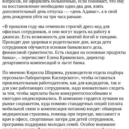
вопросов, не оформлять больничный, если понимает, что ему
на восстановление необходимо один-два дня, взять
дополнительный день отпуска — «день Адамас», а в свой
день рождения уйти на три часа раньше.
«В прошлом году мы отменили строгий дресс-код для
офисных сотрудников, и они могут ходить на работу в
джинсах. Есть возможность для занятий йогой и танцами.
Проходят дни здоровья и родительские дни, когда дети
сотрудников обучаются основам банковского дела,
финансовой грамотности. Есть скидки на основные продукты
банка», – перечисляет Елена Кряжевских, директор
департамента компенсаций и льгот банка.
По мнению Кирилла Ширяева, руководителя отдела подбора
персонала«Лаборатории Касперского», чтобы оставаться
привлекательным работодателем, как для кандидатов, так и
для уже работающих сотрудников, надо внимательно следить
за тем, чтобы зарплаты были конкурентоспособными и
ежегодно индексировались. В компании гордятся лучшим на
рынке соцпакетом, куда помимо стандартных опций (оплата
мобильной связи и компенсация питания) входят: обширная
медицинская страховка, помощь при переезде, массажист и
врач в офисе, спортивные лагеря для детей сотрудников,
программа поддержки молодых семей. Особое внимание