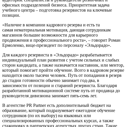
офисных подразделений бизнеса. Приоритетная задача
учебного центра – подготовка резервистов на ключевые
позиции.
«Наличие в компании кадрового резерва и есть та
самая нематериальная мотивация, дающая сотрудникам
магазинов большие возможности для карьерного
продвижения и профессионального роста», – говорит Роман
Ермоленко, вице-президент по персоналу «Эльдорадо».
Для каждого резервиста в «Эльдорадо» разрабатывается
индивидуальный план развития с учетом сильных и слабых
сторон кандидата, а также назначается наставник, или ментор,
который помогает пройти обучение. Всего в кадровом резерве
находится около тысячи человек. Путь от попадания в резерв
до стадии готовности обычно занимает год-два, в
зависимости от позиции и стараний резервиста. Благодаря
разработанной мотивационной системе путь от продавца до
руководителя дивизиона занимает пять-семь лет.
В агентстве PR Partner есть дополнительный бюджет на
образование, который подразумевает ежегодное обучение
сотрудников (по их выбору) на языковых или
специализированных профессиональных курсах, а также
стажировку в партнерских агентствах других стран. Такие