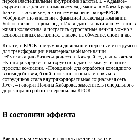
персоналаспециальные внутренние валюты. В «Адамасе»
суррогатные деньги называются «адамани», в «Хоум Кредит
Банке» – «хомячки», а в системном интегратореКРОК –
«бобрики» (по аналогии с фамилией владельца компании
Бобровникова – прим. ред.). Их выдают за активное участие в
жизни коллектива, а потратить суррогатные деньги можно в
корпоративных магазинах, а также на обучение, спорт и др.
Кстати, в КРОК придумали довольно интересный инструмент
для трансформации нематериальной мотивации –
геймификацию бизнес-процессов. Каждый год выпускается
«Книга рекордов», в которую попадают самые успешные
проекты компании. «Площадкой для отработки командного
взаимодействия, базой проектного опыта и навыков
сотрудников стала внутрикорпоративная социальная сеть
Jive», – говорит Полина Хабарова, заместитель генерального
директора по работе с персоналом КРОК.
В состоянии эффекта
Как видно, возможностей для внутреннего роста в