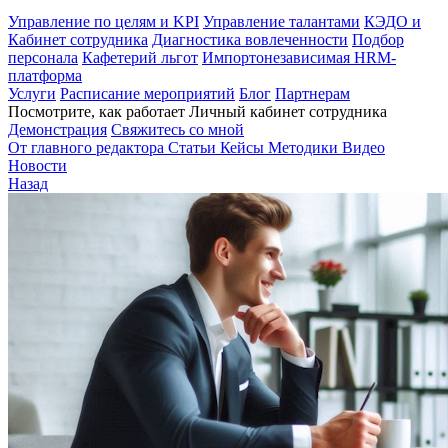
Управление по целям и KPI
Управление талантами
КЭДО и
Кабинет сотрудника
Диагностика вовлеченности
Подбор
персонала
Кафетерий льгот
Импортонезависимая HRM-
платформа
Услуги
Расписание мероприятий
Блог
Партнерам
Посмотрите, как работает Личный кабинет сотрудника
Демонстрация
Свяжитесь со мной
От главного редактора
Статьи
Кейсы
Методики
Видео
Новости
Назад