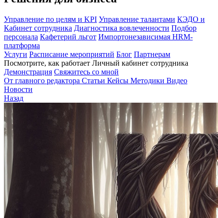
Управление по целям и KPI
Управление талантами
КЭДО и
Кабинет сотрудника
Диагностика вовлеченности
Подбор
персонала
Кафетерий льгот
Импортонезависимая HRM-
платформа
Услуги
Расписание мероприятий
Блог
Партнерам
Посмотрите, как работает Личный кабинет сотрудника
Демонстрация
Свяжитесь со мной
От главного редактора
Статьи
Кейсы
Методики
Видео
Новости
Назад