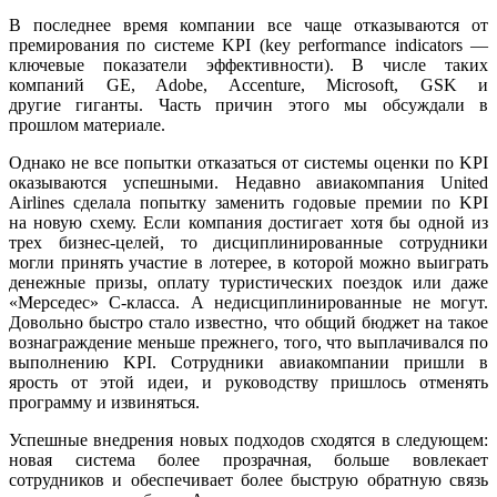
В последнее время компании все чаще отказываются от
премирования по системе KPI (key performance indicators —
ключевые показатели эффективности). В числе таких
компаний GE, Adobe, Accenture, Microsoft, GSK и
другие гиганты. Часть причин этого мы обсуждали в
прошлом материале.
Однако не все попытки отказаться от системы оценки по KPI
оказываются успешными. Недавно авиакомпания United
Airlines сделала попытку заменить годовые премии по KPI
на новую схему. Если компания достигает хотя бы одной из
трех бизнес-целей, то дисциплинированные сотрудники
могли принять участие в лотерее, в которой можно выиграть
денежные призы, оплату туристических поездок или даже
«Мерседес» С-класса. А недисциплинированные не могут.
Довольно быстро стало известно, что общий бюджет на такое
вознаграждение меньше прежнего, того, что выплачивался по
выполнению KPI. Сотрудники авиакомпании пришли в
ярость от этой идеи, и руководству пришлось отменять
программу и извиняться.
Успешные внедрения новых подходов сходятся в следующем:
новая система более прозрачная, больше вовлекает
сотрудников и обеспечивает более быструю обратную связь