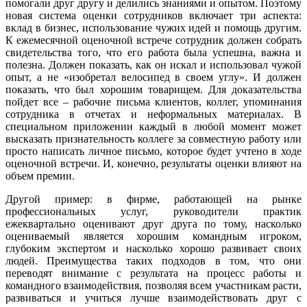
помогали друг другу и делились знаниями и опытом. Поэтому
новая система оценки сотрудников включает три аспекта:
вклад в бизнес, использование чужих идей и помощь другим.
К ежемесячной оценочной встрече сотрудник должен собрать
свидетельства того, что его работа была успешна, важна и
полезна. Должен показать, как он искал и использовал чужой
опыт, а не «изобретал велосипед в своем углу». И должен
показать, что был хорошим товарищем. Для доказательства
пойдет все – рабочие письма клиентов, коллег, упоминания
сотрудника в отчетах и неформальных материалах. В
специальном приложении каждый в любой момент может
высказать признательность коллеге за совместную работу или
просто написать личное письмо, которое будет учтено в ходе
оценочной встречи. И, конечно, результаты оценки влияют на
объем премии.
Другой пример: в фирме, работающей на рынке
профессиональных услуг, руководители практик
ежеквартально оценивают друг друга по тому, насколько
оцениваемый является хорошим командным игроком,
глубоким экспертом и насколько хорошо развивает своих
людей. Преимущества таких подходов в том, что они
переводят внимание с результата на процесс работы и
командного взаимодействия, позволяя всем участникам расти,
развиваться и учиться лучше взаимодействовать друг с