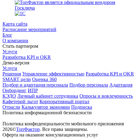
Карта сайта
Расписание мероприятий
Блог
О компании
Стать партнером
Услуги
Разработка KPI и OKR
Демо-версия
Услуги
Решения
Управление эффективностью
Разработка KPI и OKR
SMART цели
Оценка 360
Подбор и адаптация персонала
Подбор персонала
Адаптация
Онбординг
ИПР
КЭДО
Личный кабинет сотрудника
Опросы и вовлеченность
Кафетерий льгот
Корпоративный портал
Отрасли
Калькулятор экономии
Подписка
Политика информационной безопасности
Политика конфиденциальности мобильного приложения
2026©
ТопФактор
. Все права защищены.
Оферта на оказание консультационных услуг