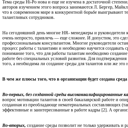
Тема среды Hi-Po нова и еще не изучена в достаточной степен
авторов изучением этого вопроса занимаются Л. Бергер, Майкл
что в современном мире в конкурентной борьбе выигрывают те
талантливых сотрудников.
На сегодняшний день многие HR- менеджеры и руководители 
очень непросто, привлечь — еще сложнее. И допустим, это с
профессиональным консультантом. Многие руководители останав
процесс работы с талантами и необходимо научится создавать с
понимание того, что для работы талантам необходимо создание
работе без специальных условий развития. Для подтверждения
того, а необходима ли создание среды для талантов или же это 
В чем же плюсы того, что в организации будет создана сред
Во-первых, без созданной среды высококвалифицированные к
вопрос мотивации талантов в своей бакалаврской работе и опи
созданная из преобладающе нематериальных составляющих (таки
эффективные и заинтересованные в работе кадры [2]. А органи
Во-вторых,
создание среды позволит не только удерживать и р