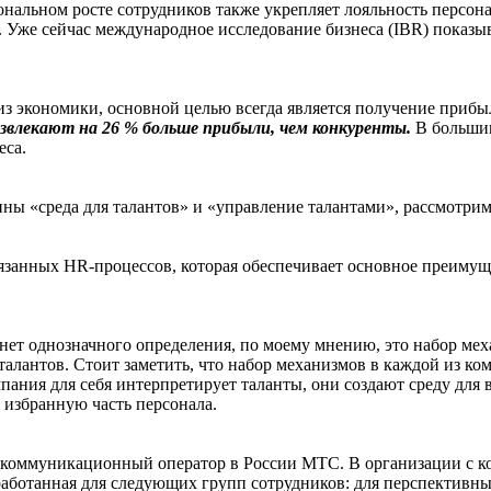
нальном росте сотрудников также укрепляет лояльность персона
. Уже сейчас международное исследование бизнеса (IBR) показы
из экономики, основной целью всегда является получение прибыл
влекают на 26 % больше прибыли, чем конкуренты.
В большин
еса.
 «среда для талантов» и «управление талантами», рассмотрим
язанных HR-процессов, которая обеспечивает основное преимущ
о нет однозначного определения, по моему мнению, это набор ме
алантов. Стоит заметить, что набор механизмов в каждой из ком
пания для себя интерпретирует таланты, они создают среду для 
 избранную часть персонала.
коммуникационный оператор в России МТС. В организации с ко
аботанная для следующих групп сотрудников: для перспективны