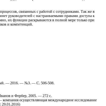
роцессов, связанных с работой с сотрудниками. Так же в
абинет руководителей с настраиваемыми правами доступа к
омно, их функции раскрываются в полной мере только при
ыков и компетенций.
ый. — 2016. — №3. — С. 506-508.
анн, Иванов и Фербер, 2005. — 272 с.
on — компания осуществляющая международное исследование
ия: 29.01.2016)