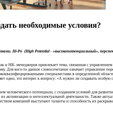
здать необходимые условия?
антами.
Hi-Po (High Potential - «высокопотенциальный», перс
так и HR- менеджеров привлекает тема, связанная с управлением
му. Для кого-то данное словосочетание означает управление пер
ококвалифицированными специалистами в определенной области.
ет одно, это интерес к вопросу: «А нужно ли создавать особую 
ием человеческого потенциала, с созданием условий для развити
их активизации и интеллектуальной деятельности. Также актуаль
ством компаний выступают таланты и способность их раскрыват