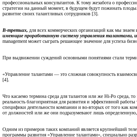
профессиональных консультантов. К тому жезабота о профессио
стратегии на данный момент, в будущем будут пожинать плоды
развитие своих талантливых сотрудников [3].
В-третьих,
для всех коммерческих организаций как мы знаем 
имеющие проработанную систему управления талантами, из
management может сыграть решающее значение для успеха бизн
При выдвижении суждений основными понятиями стали термины
«Управление талантами — это сложная совокупность взаимосв
[4].
Что касаемо термина среда для талантов или же Hi-Po среда, т
реальность благоприятная для развития и эффективной работы т
специфики деятельности компании и во-вторых от того как ком
от должностей или же они подразумевают лишь определенную,
Одним из примеров таких компаний является крупнейший теле
программы развития «Управление талантами», специально разр