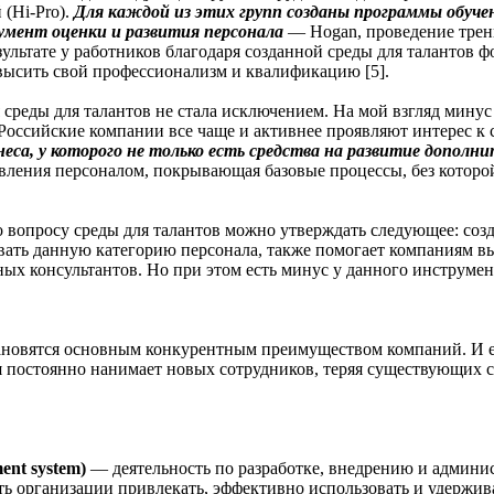
(Hi-Pro).
Для каждой из этих групп созданы программы обучен
румент оценки и развития персонала
— Hogan, проведение тренин
ультате у работников благодаря созданной среды для талантов 
овысить свой профессионализм и квалификацию [5].
ия среды для талантов не стала исключением. На мой взгляд минус
«Российские компании все чаще и активнее проявляют интерес к
знеса, у которого не только есть средства на развитие доп
вления персоналом, покрывающая базовые процессы, без которой н
о вопросу среды для талантов можно утверждать следующее: соз
живать данную категорию персонала, также помогает компаниям 
ьных консультантов. Но при этом есть минус у данного инструм
овятся основным конкурентным преимуществом компаний. И если 
ая постоянно нанимает новых сотрудников, теряя существующих с
ent system)
— деятельность по разработке, внедрению и админ
ь организации привлекать, эффективно использовать и удержива