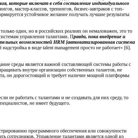
ия, которые включат в себя составление индивидуального
гов, мастер-классов, тренингов, бизнес-завтраков с топ-
формируется устойчивое желание получать лучшие результаты
 только один, но в российских реалиях он немаловажен, это то
 системам управления талантами. П
равда, пока внедрение и
олнительных возможностей HRM [автоматизированная система
адстройка в виде talent management просто не работает» [6].
дание среды является важной составляющей системы работы с
выращивать внутри организации собственных талантов, не
ента, он дорогостоящий и требует наличие мощной платформы
не работать с талантами и не создавать для них среду, то
пециалистов, не имеет будущего.
истрированию программного обеспечения или совокупности
ть сотрудников. Управление талантами является одной из