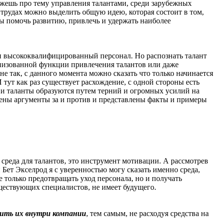
ажешь про тему управления талантами, среди зарубежных
 трудах можно выделить общую идею, которая состоит в том,
ы помочь развитию, привлечь и удержать наиболее
и высококвалифицированный персонал. Но распознать талант
анизованной функции привлечения талантов или даже
е так, с данного момента можно сказать что только начинается
 тут как раз существует расхождение, с одной стороны есть
а и таланты образуются путем терний и огромных усилий на
рены аргументы за и против и представлены факты и примеры
о среда для талантов, это инструмент мотивации. А рассмотрев
Бет Экселрод я с уверенностью могу сказать именно среда,
 только предотвращать уход персонала, но и получать
уществующих специалистов, не имеет будущего.
ить их внутри компании
, тем самым, не расходуя средства на