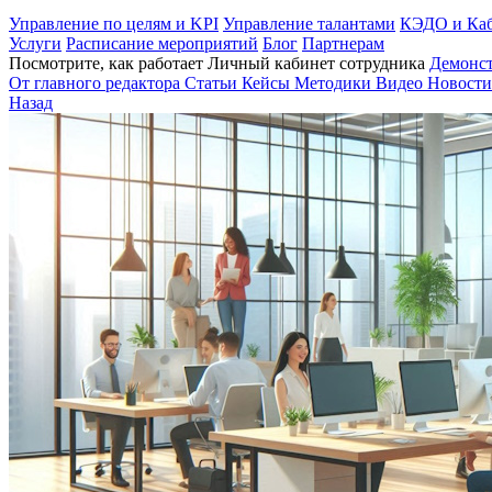
Управление по целям и KPI
Управление талантами
КЭДО и Каб
Услуги
Расписание мероприятий
Блог
Партнерам
Посмотрите, как работает Личный кабинет сотрудника
Демонс
От главного редактора
Статьи
Кейсы
Методики
Видео
Новости
Назад