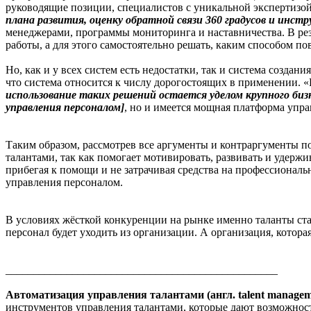
руководящие позиции, специалистов с уникальной экспертизой 
плана развития, оценку обратной связи 360 градусов и инст
менеджерами, программы мониторинга и наставничества. В рез
работы, а для этого самостоятельно решать, каким способом п
Но, как и у всех систем есть недостатки, так и система создан
что система относится к числу дорогостоящих в применении. 
использование таких решений остается уделом крупного би
управления персоналом]
, но и имеется мощная платформа упра
Таким образом, рассмотрев все аргументы и контраргументы п
талантами, так как помогает мотивировать, развивать и удер
прибегая к помощи и не затрачивая средства на профессионал
управления персоналом.
В условиях жёсткой конкуренции на рынке именно таланты стан
персонал будет уходить из организации. А организация, котор
_________________________________________________
Автоматизация управления талантами (англ. talent managem
инструментов управления талантами, которые дают возможност