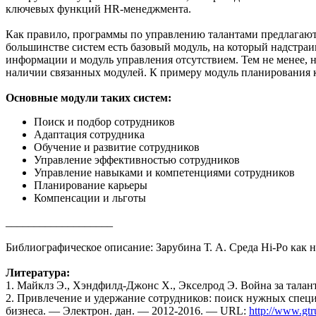
ключевых функций HR-менеджмента.
Как правило, программы по управлению талантами предлагаютс
большинстве систем есть базовый модуль, на который надстраи
информации и модуль управления отсутствием. Тем не менее, н
наличии связанных модулей. К примеру модуль планирования к
Основные модули таких систем:
Поиск и подбор сотрудников
Адаптация сотрудника
Обучение и развитие сотрудников
Управление эффективностью сотрудников
Управление навыками и компетенциями сотрудников
Планирование карьеры
Компенсации и льготы
___________________
Библиографическое описание: Зарубина Т. А. Среда Hi-Po как
Литература:
1. Майклз Э., Хэндфилд-Джонс Х., Экселрод Э. Война за та
2. Привлечение и удержание сотрудников: поиск нужных специ
бизнеса. — Электрон. дан. — 2012-2016. — URL:
http://www.gtr