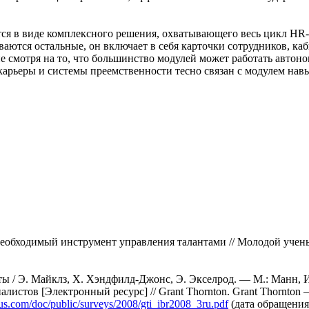
я в виде комплексного решения, охватывающего весь цикл HR-п
ваются остальные, он включает в себя карточки сотрудников, к
е смотря на то, что большинство модулей может работать автон
арьеры и системы преемственности тесно связан с модулем нав
 необходимый инструмент управления талантами // Молодой учен
ланты / Э. Майклз, Х. Хэндфилд-Джонс, Э. Экселрод. — М.: М
алистов [Электронный ресурс] // Grant Thornton. Grant Thornt
us.com/doc/public/surveys/2008/gti_ibr2008_3ru.pdf
(дата обращен