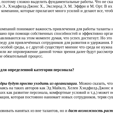
и, поэтому сложно выделить фундаментальные работы. Что не ск
з Э., Хэндфилд-Джонс Х., Экслерод Э, М. Эффри и М. Орт. В их
 компании, которые прилагают много усилий и делают все, чтоб
компаний понимают важность привлечения для работы таланты 
делано при помощи собственных способностей и эффективно орг
ливаются на этом моменте думая, что успех достигнут. Но это н
реду для привлечённых сотрудников для развития и удержания. И
 особой среды, а с другой существует мнение что среда не нужн
 или же опровержение данной точки зрения далее будут рассмот
не обязательный процесс.
а для определенной категории персонала?
адры будут просто уходить из организации
. Можно сказать, чт
раясь на таких авторов как Эд Майклз, Хелен Хэндфилд-Джонс и 
х как развитие персонала, комфортные условий и т.д.) может не
зация, которая постоянно нанимает новых сотрудников, теряя с
азвивать нанятых из вне талантов, но и
даст возможность раст