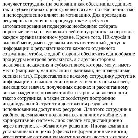
получает сотрудник (на основании как объективных данных,
так и субъективных оценок), является сама по себе ценностью
и непосредственно влияет на мотивацию. Для проведения
регулярных оценочных процедур также требуется
автоматизированная поддержка: необходимо собирать
опросные листы от руководителей и внутренних экспертовна
каждом организационном уровне. Кроме того, HR-служба и
высший менеджмент должны иметь постоянный доступ к
информации о результативности каждого отдельного
сотрудника, чтобы, с одной стороны обеспечить единообразие
процедуры контроля результатов, а с другой стороны
исключить искажения и субъективизм, которые могут иметь
место (например, манипуляции с данными, несправедливые
оценки и т.п.). Предоставление каждому сотруднику доступа к
информации по выполнению количественных показателей,
имеющихся задачах, полученных оценках и рассчитанному
вознаграждению, позволяет добиться роста вовлеченности
такого сотрудника, а также способствует построению
индивидуальной стратегии достижения результата с
использованием доступных ресурсов. Для этого сотрудник в
удобное время может подключиться к личному кабинету в
корпоративной системе, либо сделать это дистанционно –
через интернет, к «облачному» решению. Иногда компании
устанавливают в цехах (офисах) информационные киоски,
через которые сотрудники могут получить доступ к своему