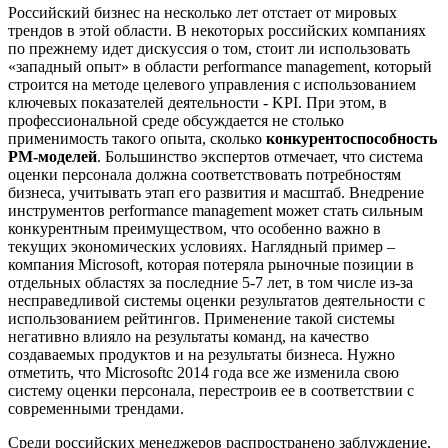
Российский бизнес на несколько лет отстает от мировых
трендов в этой области. В некоторых российских компаниях
по прежнему идет дискуссия о том, стоит ли использовать
«западный опыт» в области performance management, который
строится на методе целевого управления с использованием
ключевых показателей деятельности - KPI. При этом, в
профессиональной среде обсуждается не столько
применимость такого опыта, сколько
конкурентоспособность
PM-моделей
. Большинство экспертов отмечает, что система
оценки персонала должна соответствовать потребностям
бизнеса, учитывать этап его развития и масштаб. Внедрение
инструментов performance management может стать сильным
конкурентным преимуществом, что особенно важно в
текущих экономических условиях. Наглядный пример –
компания Microsoft, которая потеряла рыночные позиции в
отдельных областях за последние 5-7 лет, в том числе из-за
несправедливой системы оценки результатов деятельности с
использованием рейтингов. Применение такой системы
негативно влияло на результаты команд, на качество
создаваемых продуктов и на результаты бизнеса. Нужно
отметить, что Microsoftс 2014 года все же изменила свою
систему оценки персонала, перестроив ее в соответствии с
современными трендами.
Среди российских менеджеров распространено заблуждение,