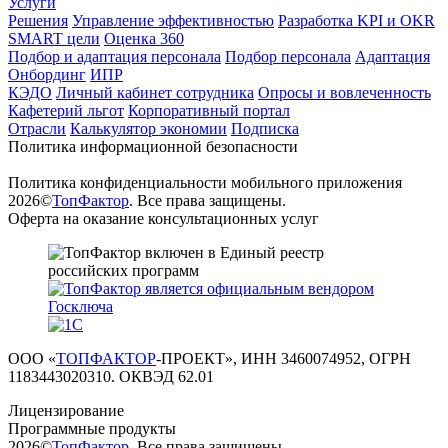
Услуги
Решения
Управление эффективностью
Разработка KPI и OKR
SMART цели
Оценка 360
Подбор и адаптация персонала
Подбор персонала
Адаптация
Онбординг
ИПР
КЭДО
Личный кабинет сотрудника
Опросы и вовлеченность
Кафетерий льгот
Корпоративный портал
Отрасли
Калькулятор экономии
Подписка
Политика информационной безопасности
Политика конфиденциальности мобильного приложения
2026©
ТопФактор
. Все права защищены.
Оферта на оказание консультационных услуг
ООО «
ТОПФАКТОР
-ПРОЕКТ», ИНН 3460074952, ОГРН
1183443020310. ОКВЭД 62.01
Лицензирование
Программные продукты
2026©
ТопФактор
. Все права защищены.