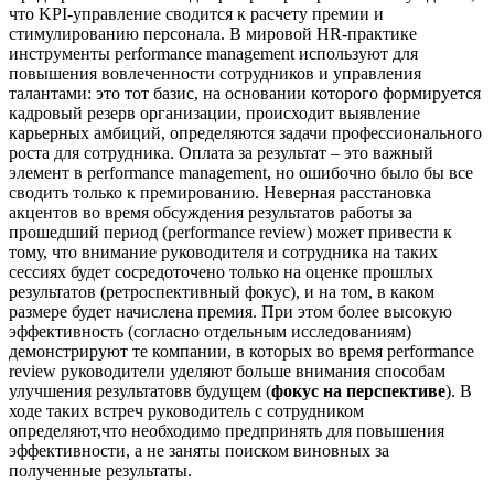
что KPI-управление сводится к расчету премии и
стимулированию персонала. В мировой HR-практике
инструменты performance management используют для
повышения вовлеченности сотрудников и управления
талантами: это тот базис, на основании которого формируется
кадровый резерв организации, происходит выявление
карьерных амбиций, определяются задачи профессионального
роста для сотрудника. Оплата за результат – это важный
элемент в performance management, но ошибочно было бы все
сводить только к премированию. Неверная расстановка
акцентов во время обсуждения результатов работы за
прошедший период (performance review) может привести к
тому, что внимание руководителя и сотрудника на таких
сессиях будет сосредоточено только на оценке прошлых
результатов (ретроспективный фокус), и на том, в каком
размере будет начислена премия. При этом более высокую
эффективность (согласно отдельным исследованиям)
демонстрируют те компании, в которых во время performance
review руководители уделяют больше внимания способам
улучшения результатовв будущем (
фокус на перспективе
). В
ходе таких встреч руководитель с сотрудником
определяют,что необходимо предпринять для повышения
эффективности, а не заняты поиском виновных за
полученные результаты.