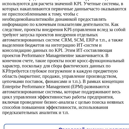
используются для расчета значений KPI. Учетные системы, в
которых накапливаются первичные данныечасто оказываются
не приспособленными к тому, чтобы с
необходимойаналитикойи динамикой предоставлять
информацию по ключевым показателям деятельности. Как
следствие, проекты внедрения KPI-управления вслед за собой
требуют запуска проектов внедрения отдельных
автоматизированных систем: CRM, SCM, ERP и т.п., а также
выделения бюджетов на интеграцию ИТ-систем и
консолидацию данных по KPI. Этим ИТ-составляющая
проектов Performance Managementне заканчивается. В
конечном счете, такие проекты носят кросс-функциональный
характер, поскольку для сбора фактических данных по
KPIтребуется глубокое погружение в каждую предметную
область (маркетинг, продажи, управление производством,
цепочками поставок, финансами и т.п.). В рамках концепции
Enterprise Performance Management (EPM) развиваются
автоматизированные системы, которые поддерживают весь
цикл управления эффективностью работы предприятия,
включая проведение бизнес-анализа с целью поиска неявных
способов повышения эффективности, использования
предсказательных аналитик и т.п.