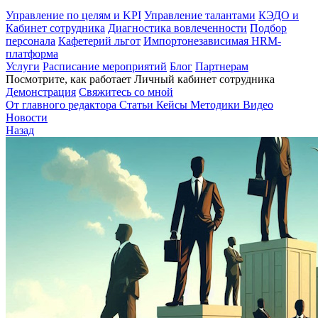
Управление по целям и KPI
Управление талантами
КЭДО и
Кабинет сотрудника
Диагностика вовлеченности
Подбор
персонала
Кафетерий льгот
Импортонезависимая HRM-
платформа
Услуги
Расписание мероприятий
Блог
Партнерам
Посмотрите, как работает Личный кабинет сотрудника
Демонстрация
Свяжитесь со мной
От главного редактора
Статьи
Кейсы
Методики
Видео
Новости
Назад