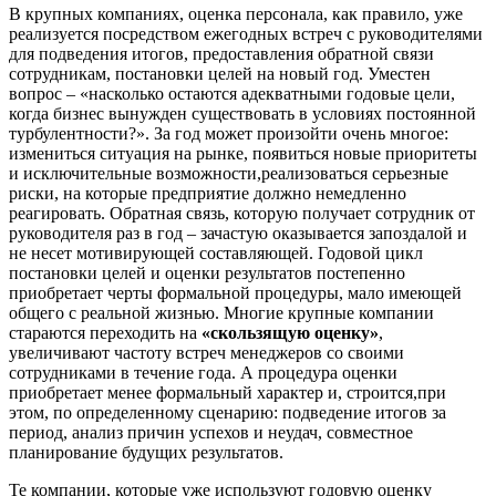
В крупных компаниях, оценка персонала, как правило, уже
реализуется посредством ежегодных встреч с руководителями
для подведения итогов, предоставления обратной связи
сотрудникам, постановки целей на новый год. Уместен
вопрос – «насколько остаются адекватными годовые цели,
когда бизнес вынужден существовать в условиях постоянной
турбулентности?». За год может произойти очень многое:
измениться ситуация на рынке, появиться новые приоритеты
и исключительные возможности,реализоваться серьезные
риски, на которые предприятие должно немедленно
реагировать. Обратная связь, которую получает сотрудник от
руководителя раз в год – зачастую оказывается запоздалой и
не несет мотивирующей составляющей. Годовой цикл
постановки целей и оценки результатов постепенно
приобретает черты формальной процедуры, мало имеющей
общего с реальной жизнью. Многие крупные компании
стараются переходить на
«скользящую оценку»
,
увеличивают частоту встреч менеджеров со своими
сотрудниками в течение года. А процедура оценки
приобретает менее формальный характер и, строится,при
этом, по определенному сценарию: подведение итогов за
период, анализ причин успехов и неудач, совместное
планирование будущих результатов.
Те компании, которые уже используют годовую оценку