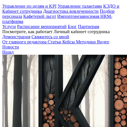
Управление по целям и KPI
Управление талантами
КЭДО и
Кабинет сотрудника
Диагностика вовлеченности
Подбор
персонала
Кафетерий льгот
Импортонезависимая HRM-
платформа
Услуги
Расписание мероприятий
Блог
Партнерам
Посмотрите, как работает Личный кабинет сотрудника
Демонстрация
Свяжитесь со мной
От главного редактора
Статьи
Кейсы
Методики
Видео
Новости
Назад