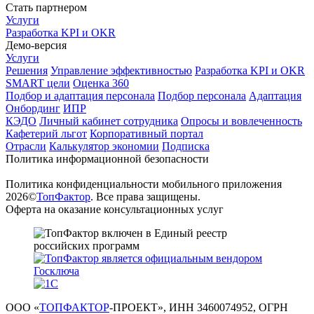
Стать партнером
Услуги
Разработка KPI и OKR
Демо-версия
Услуги
Решения
Управление эффективностью
Разработка KPI и OKR
SMART цели
Оценка 360
Подбор и адаптация персонала
Подбор персонала
Адаптация
Онбординг
ИПР
КЭДО
Личный кабинет сотрудника
Опросы и вовлеченность
Кафетерий льгот
Корпоративный портал
Отрасли
Калькулятор экономии
Подписка
Политика информационной безопасности
Политика конфиденциальности мобильного приложения
2026©
ТопФактор
. Все права защищены.
Оферта на оказание консультационных услуг
ООО «
ТОПФАКТОР
-ПРОЕКТ», ИНН 3460074952, ОГРН