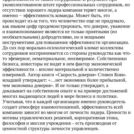
укомплектованном штате профессиональных сотрудников, но
отсутствии хорошего лидера компания теряет многое, а
именно − эффективность команды. Может быть, это
происходит из-за того, что человечество еще не придумало,
как языком цифр продемонстрировать, что доверие, уважение
и взаимопонимание являются не только приятными (но
необязательными) добродетелями, но и мощными
инструментами для повышения эффективности организации.
До сих пор морально-психологический климат коллектива
сотрудников воспринимается со стороны руководства как что-
то эфемерное, нематериальное, неизмеримое. Собственники
бизнеса, инвесторы не видят в нем фактор экономической
эффективности – вполне материальной и количественно
измеримой. Автор книги «Скорость доверия» Стивен Кови-
младший утверждает: «…нет экономики более прибыльной,
чем экономика доверия». И не только утверждает, а
доказывает на собственном опыте и на примере достижений
многих выдающихся людей в мире бизнеса и политики.
Учитывая, что в каждой организации именно руководитель
создает атмосферу взаимоотношений, эффективность всей
компании зависит во многом от личности лидера. Ценности и
мотивы управленческих решений, корпоративная этика,
философия и миссия учреждения – есть производная от
ценностной структуры личности управленцев.