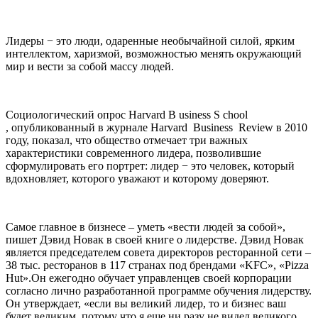
Лидеры − это люди, одаренные необычайной силой, ярким
интеллектом, харизмой, возможностью менять окружающий
мир и вести за собой массу людей.
Социологический опрос Harvard B usiness S chool
, опубликованный в журнале Harvard Business Review в 2010
году, показал, что общество отмечает три важных
характеристики современного лидера, позволившие
сформулировать его портрет: лидер − это человек, который
вдохновляет, которого уважают и которому доверяют.
Самое главное в бизнесе – уметь «вести людей за собой»,
пишет Дэвид Новак в своей книге о лидерстве. Дэвид Новак
является председателем совета директоров ресторанной сети –
38 тыс. ресторанов в 117 странах под брендами «KFC», «Pizza
Hut».Он ежегодно обучает управленцев своей корпорации
согласно лично разработанной программе обучения лидерству.
Он утверждает, «если вы великий лидер, то и бизнес ваш
будет великим, потому что я еще ни разу не видел великого