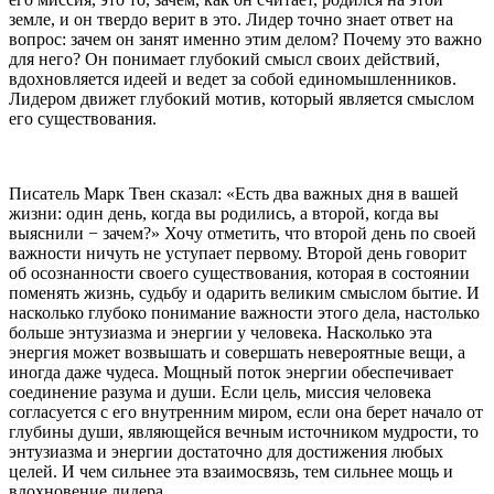
земле, и он твердо верит в это. Лидер точно знает ответ на
вопрос: зачем он занят именно этим делом? Почему это важно
для него? Он понимает глубокий смысл своих действий,
вдохновляется идеей и ведет за собой единомышленников.
Лидером движет глубокий мотив, который является смыслом
его существования.
Писатель Марк Твен сказал: «Есть два важных дня в вашей
жизни: один день, когда вы родились, а второй, когда вы
выяснили − зачем?» Хочу отметить, что второй день по своей
важности ничуть не уступает первому. Второй день говорит
об осознанности своего существования, которая в состоянии
поменять жизнь, судьбу и одарить великим смыслом бытие. И
насколько глубоко понимание важности этого дела, настолько
больше энтузиазма и энергии у человека. Насколько эта
энергия может возвышать и совершать невероятные вещи, а
иногда даже чудеса. Мощный поток энергии обеспечивает
соединение разума и души. Если цель, миссия человека
согласуется с его внутренним миром, если она берет начало от
глубины души, являющейся вечным источником мудрости, то
энтузиазма и энергии достаточно для достижения любых
целей. И чем сильнее эта взаимосвязь, тем сильнее мощь и
вдохновение лидера.