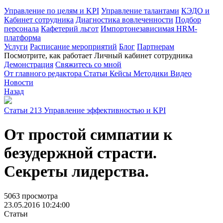
Управление по целям и KPI
Управление талантами
КЭДО и
Кабинет сотрудника
Диагностика вовлеченности
Подбор
персонала
Кафетерий льгот
Импортонезависимая HRM-
платформа
Услуги
Расписание мероприятий
Блог
Партнерам
Посмотрите, как работает Личный кабинет сотрудника
Демонстрация
Свяжитесь со мной
От главного редактора
Статьи
Кейсы
Методики
Видео
Новости
Назад
Статьи
213
Управление эффективностью и KPI
От простой симпатии к
безудержной страсти.
Секреты лидерства.
5063 просмотра
23.05.2016 10:24:00
Статьи