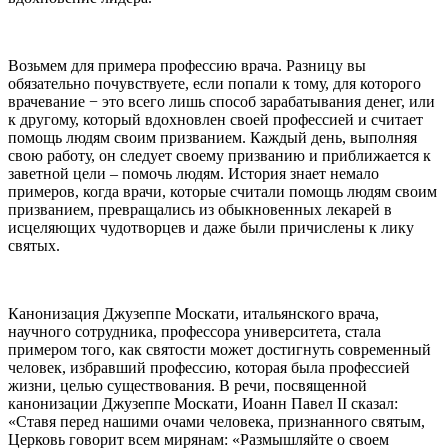
Возьмем для примера профессию врача. Разницу вы
обязательно почувствуете, если попали к тому, для которого
врачевание − это всего лишь способ зарабатывания денег, или
к другому, который вдохновлен своей профессией и считает
помощь людям своим призванием. Каждый день, выполняя
свою работу, он следует своему призванию и приближается к
заветной цели – помочь людям. История знает немало
примеров, когда врачи, которые считали помощь людям своим
призванием, превращались из обыкновенных лекарей в
исцеляющих чудотворцев и даже были причислены к лику
святых.
Канонизация Джузеппе Москати, итальянского врача,
научного сотрудника, профессора университета, стала
примером того, как святости может достигнуть современный
человек, избравший профессию, которая была профессией
жизни, целью существования. В речи, посвященной
канонизации Джузеппе Москати, Иоанн Павел II сказал:
«Ставя перед нашими очами человека, признанного святым,
Церковь говорит всем мирянам: «Размышляйте о своем