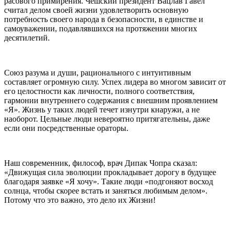
расового примирения. Чешский президент Вацлав Гавел
считал делом своей жизни удовлетворить основную
потребность своего народа в безопасности, в единстве и
самоуважении, подавлявшихся на протяжении многих
десятилетий.
Союз разума и души, рационального с интуитивным
составляет огромную силу. Успех лидера во многом зависит от
его целостности как личности, полного соответствия,
гармонии внутреннего содержания с внешним проявлением
«Я». Жизнь у таких людей течет изнутри кнаружи, а не
наоборот. Цельные люди невероятно притягательны, даже
если они посредственные ораторы.
Наш современник, философ, врач Дипак Чопра сказал:
«Движущая сила эволюции прокладывает дорогу в будущее
благодаря заявке «Я хочу». Такие люди «подгоняют восход
солнца, чтобы скорее встать и заняться любимым делом».
Потому что это важно, это дело их Жизни!