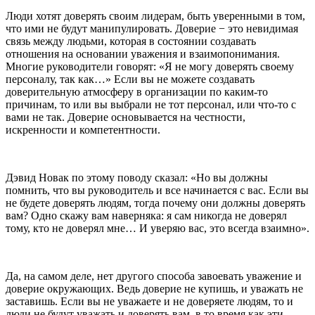
Люди хотят доверять своим лидерам, быть уверенными в том,
что ими не будут манипулировать. Доверие − это невидимая
связь между людьми, которая в состоянии создавать
отношения на основании уважения и взаимопонимания.
Многие руководители говорят: «Я не могу доверять своему
персоналу, так как…» Если вы не можете создавать
доверительную атмосферу в организации по каким-то
причинам, то или вы выбрали не тот персонал, или что-то с
вами не так. Доверие основывается на честности,
искренности и компетентности.
Дэвид Новак по этому поводу сказал: «Но вы долж­ны
помнить, что вы руководитель и все начинается с вас. Если вы
не будете доверять людям, тогда почему они должны доверять
вам? Одно скажу вам наверняка: я сам никогда не доверял
тому, кто не доверял мне… И уверяю вас, это всегда взаимно».
Да, на самом деле, нет другого способа завоевать уважение и
доверие окружающих. Ведь доверие не купишь, и уважать не
заставишь. Если вы не уважаете и не доверяете людям, то и
люди не будут уважать и доверять вам, в то время как эти