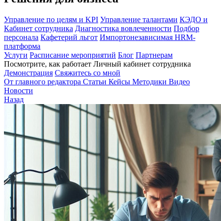
Управление по целям и KPI
Управление талантами
КЭДО и
Кабинет сотрудника
Диагностика вовлеченности
Подбор
персонала
Кафетерий льгот
Импортонезависимая HRM-
платформа
Услуги
Расписание мероприятий
Блог
Партнерам
Посмотрите, как работает Личный кабинет сотрудника
Демонстрация
Свяжитесь со мной
От главного редактора
Статьи
Кейсы
Методики
Видео
Новости
Назад