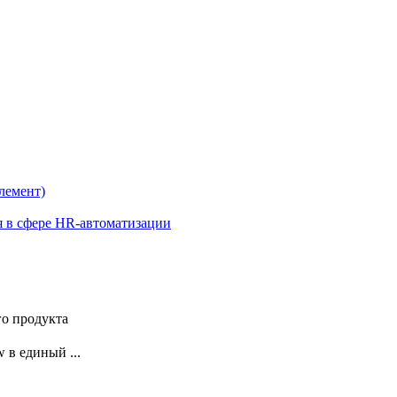
лемент)
я в сфере HR-автоматизации
го продукта
 в единый ...