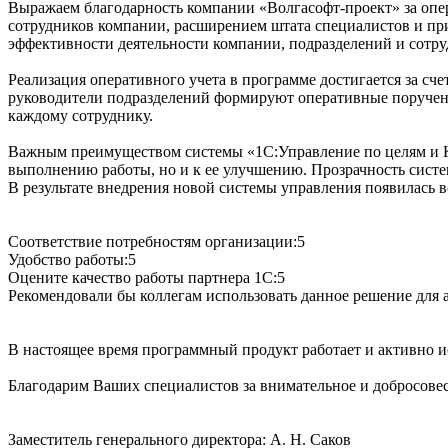
Выражаем благодарность компании «Волгасофт-проект» за опер
сотрудников компании, расширением штата специалистов и пр
эффективности деятельности компании, подразделений и сотру
Реализация оперативного учета в программе достигается за с
руководители подразделений формируют оперативные поручения
каждому сотруднику.
Важным преимуществом системы «1С:Управление по целям и KPI»
выполнению работы, но и к ее улучшению. Прозрачность сист
В результате внедрения новой системы управления появилась 
Соответствие потребностям организации:5
Удобство работы:5
Оцените качество работы партнера 1С:5
Рекомендовали бы коллегам использовать данное решение для а
В настоящее время программный продукт работает и активно и
Благодарим Ваших специалистов за внимательное и добросове
Заместитель генерального директора: А. Н. Саков