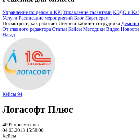
Управление по целям и KPI
Управление талантами
КЭДО и Каб
Услуги
Расписание мероприятий
Блог
Партнерам
Посмотрите, как работает Личный кабинет сотрудника
Демонс
От главного редактора
Статьи
Кейсы
Методики
Видео
Новости
Назад
Кейсы
94
Логасофт Плюс
4095 просмотров
04.03.2013 15:58:00
Кейсы