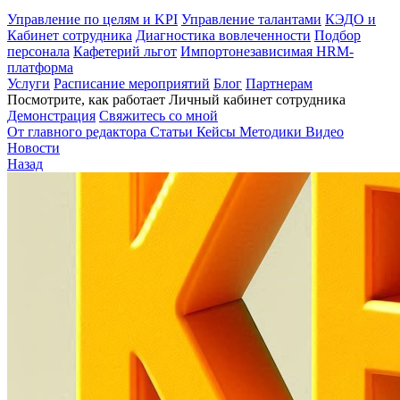
Управление по целям и KPI
Управление талантами
КЭДО и
Кабинет сотрудника
Диагностика вовлеченности
Подбор
персонала
Кафетерий льгот
Импортонезависимая HRM-
платформа
Услуги
Расписание мероприятий
Блог
Партнерам
Посмотрите, как работает Личный кабинет сотрудника
Демонстрация
Свяжитесь со мной
От главного редактора
Статьи
Кейсы
Методики
Видео
Новости
Назад