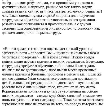
«вчерашними» результатами, его прошлыми успехами и
достижениями. Например, раньше он мог такую задачу
сделать за день, сейчас за 4 часа, завтра, возможно, решит за 1
час. Такая оценка нужна с одной стороны для получения
сотрудником обратной связи относительно его динамики
развития как специалиста и профессионала, а с другой
стороны, для определения его «ценности», «стоимости» как
для компании, так и на рынке труда.
«Но что делать с теми, кто показывает низкий уровень
эффективности – спросите Вы, - неужели закрывать глаза и
мириться с потерями?». Ни в коем случае! Нужно всегда
внимательно изучать причины низких результатов. Возможно,
сотруднику требуется обучение, либо планы были заданы
изначально не достижимые, либо имели место временные
личные причины (болезнь, проблемы в семье и т.п.). Если же
для сотрудника были созданы все условия для достижения
целей, однако, он регулярно их не достигает – нужно смело
расставаться с ним и искать того, кто станет на его место.
Корпоративная политика и культура увольнения на основе
низких результатов – стимул куда более сильный, нежели чем
попытки условного вознаграждения. Такая тактика оказывает
серьезное влияние не столько на того, по поводу которого Вы