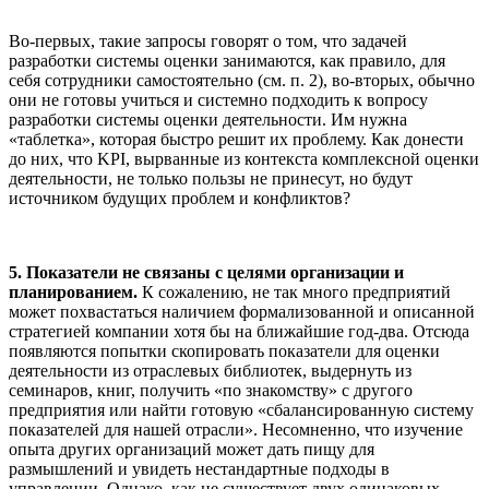
Во-первых, такие запросы говорят о том, что задачей
разработки системы оценки занимаются, как правило, для
себя сотрудники самостоятельно (см. п. 2), во-вторых, обычно
они не готовы учиться и системно подходить к вопросу
разработки системы оценки деятельности. Им нужна
«таблетка», которая быстро решит их проблему. Как донести
до них, что KPI, вырванные из контекста комплексной оценки
деятельности, не только пользы не принесут, но будут
источником будущих проблем и конфликтов?
5. Показатели не связаны с целями организации и
планированием.
К сожалению, не так много предприятий
может похвастаться наличием формализованной и описанной
стратегией компании хотя бы на ближайшие год-два. Отсюда
появляются попытки скопировать показатели для оценки
деятельности из отраслевых библиотек, выдернуть из
семинаров, книг, получить «по знакомству» с другого
предприятия или найти готовую «сбалансированную систему
показателей для нашей отрасли». Несомненно, что изучение
опыта других организаций может дать пищу для
размышлений и увидеть нестандартные подходы в
управлении. Однако, как не существует двух одинаковых