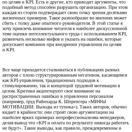
по целям и KPI. Есть и другие, кто приводит аргументы, что
подобный метод способен разрушить организацию. При этом
каждая из сторон подтверждает свою точку зрения десятками
жизненных примеров. Такое разнообразие во мнениях может
сбить с толку даже опытного руководителя. В этой статье я
хочу привлечь внимание читателя к наиболее дискуссионной
теме оценки интеллектуального труда с использованием KPI,
развенчать несколько мифов и указать на ошибки, которые
допускают компании при внедрении управления по целям
и KPI.
Все чаще приходится сталкиваться в публикациях разных
авторов с плохо структурированным негативом, касающимся
как KPI-управления, традиционных подходов к
стимулированию, так и концепций трудовой мотивации в
целом. Критики акцентируют свое внимание на
распространенных ошибках в управлении персоналом
(например, труд Райнхарда К. Шпренгера «МИФЫ
МОТИВАЦИИ. Выходы из тупика»). Таких авторов, обычно
кидает в крайности: они строят свою аргументацию на
наиболее ярких примерах непрофессионализма менеджеров,
делая вывод что «KPI и оплата по результату никогда работать
не будут». Такие выводы, как правило, преждевременны и