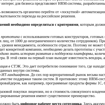
у интерес для бизнеса представляют HRM-системы, разработанн
сть возможность органично перейти от «лоскутной» автоматиза
кательности перехода на российские решения.
ений необходимо определиться с критериями
, которым долж
я прототипа
с использованием готовых конструкторов, готовых
 лиц, от 1000 до неограниченного количества сотрудников). Пр
, уровня менеджмента, особенности отрасли. Поэтому не может 
одит конкретной компании, необходимо делать прототипы с учас
ходимо знать историю развития и поддержки платформы
, коли
ера. В этой связи на первый план выходят известность вендора, 
ация в СТЭК.
Это дает потребителю понимание того, где наход
 данных внутри системы.
им ИТ-ландшафтом.
До сих пор корпоративный рынок весьма нас
качестве поддержки таким систем. В противовес этому HRM-сист
ровайдером, как например, программные продукты фирмы 1С, 
разовой покупки лицензии, но и стоимость совокупного владения
тегрированные решения имеют существенное преимущество.
должно быть
цифровое рабочее место сотрудника
. Здесь аккум