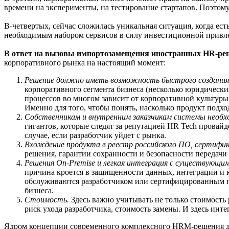
времени на эксперименты, на тестирование стартапов. Поэтом
В-четвертых, сейчас сложилась уникальная ситуация, когда е
необходимым набором сервисов в силу инвестиционной привле
В ответ на вызовы импортозамещения иностранных HR-реш
корпоративного рынка на настоящий момент:
Решение должно иметь возможность быстрого создани
корпоративного сегмента бизнеса (несколько юридических
процессов во многом зависит от корпоративной культуры
Именно для того, чтобы понять, насколько продукт подх
Собственникам и внутренним заказчикам системы необ
гигантов, которые следят за репутацией HR Tech провайд
случае, если разработчик уйдет с рынка.
Вхождение продукта в реестр российского ПО, сертифик
решения, гарантии сохранности и безопасности передачи
Решения On-Premise и легкая интеграция с существующ
причина кроется в защищенности данных, интеграции и 
обслуживаются разработчиком или сертифицированным п
бизнеса.
Стоимость.
Здесь важно учитывать не только стоимость 
риск ухода разработчика, стоимость замены. И здесь ин
Ядром концепции современного комплексного HRM-решения 