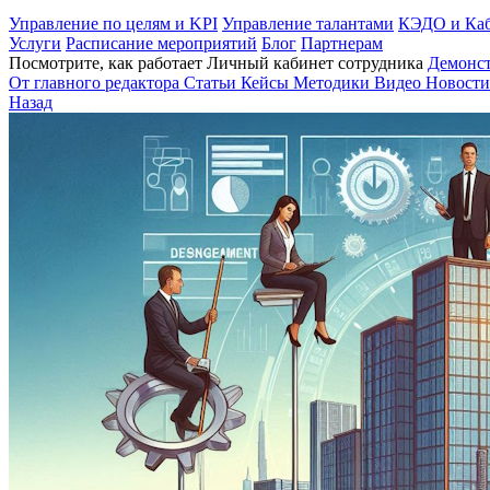
Управление по целям и KPI
Управление талантами
КЭДО и Каб
Услуги
Расписание мероприятий
Блог
Партнерам
Посмотрите, как работает Личный кабинет сотрудника
Демонс
От главного редактора
Статьи
Кейсы
Методики
Видео
Новости
Назад