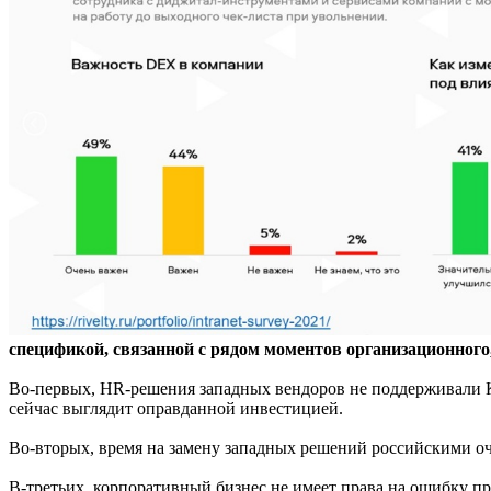
спецификой, связанной с рядом моментов организационного,
Во-первых, HR-решения западных вендоров не поддерживали 
сейчас выглядит оправданной инвестицией.
Во-вторых, время на замену западных решений российскими оч
В-третьих, корпоративный бизнес не имеет права на ошибку пр