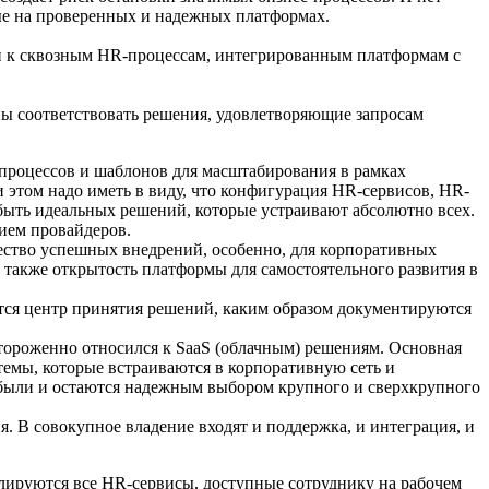
ые на проверенных и надежных платформах.
ции к сквозным HR-процессам, интегрированным платформам с
ны соответствовать решения, удовлетворяющие запросам
 процессов и шаблонов для масштабирования в рамках
и этом надо иметь в виду, что конфигурация HR-сервисов, HR-
быть идеальных решений, которые устраивают абсолютно всех.
тием провайдеров.
чество успешных внедрений, особенно, для корпоративных
а также открытость платформы для самостоятельного развития в
ится центр принятия решений, каким образом документируются
тороженно относился к SaaS (облачным) решениям. Основная
емы, которые встраиваются в корпоративную сеть и
были и остаются надежным выбором крупного и сверхкрупного
. В совокупное владение входят и поддержка, и интеграция, и
улируются все HR-сервисы, доступные сотруднику на рабочем