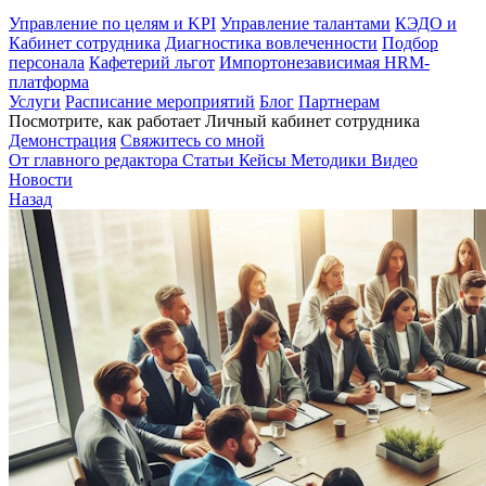
Управление по целям и KPI
Управление талантами
КЭДО и
Кабинет сотрудника
Диагностика вовлеченности
Подбор
персонала
Кафетерий льгот
Импортонезависимая HRM-
платформа
Услуги
Расписание мероприятий
Блог
Партнерам
Посмотрите, как работает Личный кабинет сотрудника
Демонстрация
Свяжитесь со мной
От главного редактора
Статьи
Кейсы
Методики
Видео
Новости
Назад