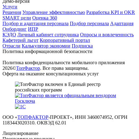
Демо-версия
Услуги
Решения
Управление эффективностью
Разработка KPI и OKR
SMART цели
Оценка 360
Подбор и адаптация персонала
Подбор персонала
Адаптация
Онбординг
ИПР
КЭДО
Личный кабинет сотрудника
Опросы и вовлеченность
Кафетерий льгот
Корпоративный портал
Отрасли
Калькулятор экономии
Подписка
Политика информационной безопасности
Политика конфиденциальности мобильного приложения
2026©
ТопФактор
. Все права защищены.
Оферта на оказание консультационных услуг
ООО «
ТОПФАКТОР
-ПРОЕКТ», ИНН 3460074952, ОГРН
1183443020310. ОКВЭД 62.01
Лицензирование
Программные продукты