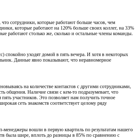
что сотрудники, которые работают больше часов, чем
дники, которые работают на 120% больше своих коллег, на 33%
рые работают столько же, сколько и остальные члены команды.
сс) спокойно уходят домой в пять вечера. И хотя в некоторых
альник. Данные явно показывают, что неравномерное
новываясь на количестве контактов с другими сотрудниками,
ть общения. Наличие связи с кем-то подразумевает, что
м пять участников. Это позволяет нам получить точное
ирокая сеть знакомств соответствует целому ряду
оп-менеджеры вошли в первую квартиль по результатам нашего
ств была шире, вплоть до разницы в 85% по сравнению с