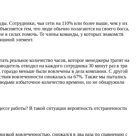
ды. Сотрудники, чьи сети на 110% или более выше, чем у их
бъясняется тем, что люди обычно полагаются на своего босса,
не в силах помочь. Те члены команды, у которых знакомств
лишний элемент.
ать реальное количество часов, которое менеджеры тратят на
одитель отводил на каждого сотрудника 30 минут раз в три
, гораздо меньше были вовлечены в дела компании. С другой
утствия вовлеченности снижалась на 67%. Также мы пытались
с людьми избыточное количество времени, но не обнаружили
оцессе работы? В такой ситуации вероятность отстраненности
низкой вовлеченностью, снижался в два раза по сравнению с