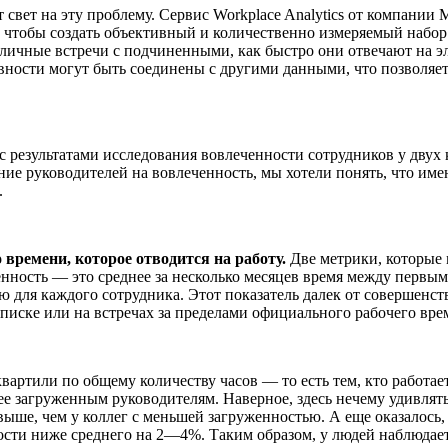
вет на эту проблему. Сервис Workplace Analytics от компании M
, чтобы создать объективный и количественно измеряемый набо
 личные встречи с подчиненными, как быстро они отвечают на э
ивности могут быть соединены с другими данными, что позволяе
 с результатами исследования вовлеченности сотрудников у двух
ние руководителей на вовлеченность, мы хотели понять, что им
.
времени, которое отводится на работу.
Две метрики, которые
нность — это среднее за несколько месяцев время между первы
лю для каждого сотрудника. Этот показатель далек от совершенст
иске или на встречах за пределами официального рабочего врем
артили по общему количеству часов — то есть тем, кто работае
е загруженным руководителям. Наверное, здесь нечему удивлятьс
выше, чем у коллег с меньшей загруженностью. А еще оказалось
ости ниже среднего на 2—4%. Таким образом, у людей наблюдает