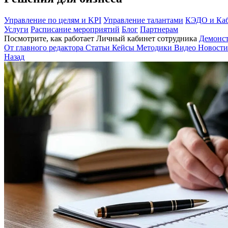
Управление по целям и KPI
Управление талантами
КЭДО и Каб
Услуги
Расписание мероприятий
Блог
Партнерам
Посмотрите, как работает Личный кабинет сотрудника
Демонс
От главного редактора
Статьи
Кейсы
Методики
Видео
Новости
Назад