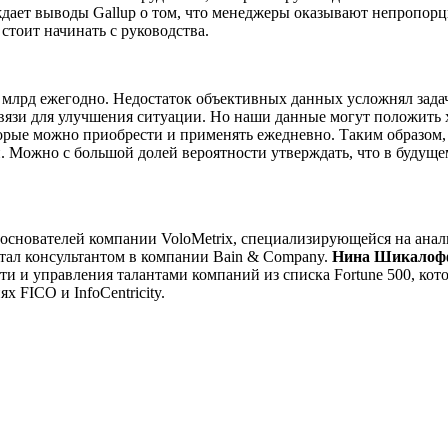
ерждает выводы Gallup о том, что менеджеры оказывают непропо
стоит начинать с руководства.
 млрд ежегодно. Недостаток объективных данных усложнял задач
вязи для улучшения ситуации. Но наши данные могут положить 
торые можно приобрести и применять ежедневно. Таким образом
й. Можно с большой долей вероятности утверждать, что в буду
снователей компании VoloMetrix, специализирующейся на аналити
тал консультантом в компании Bain & Company.
Нина Шикалоф
и управления талантами компаний из списка Fortune 500, котор
 FICO и InfoCentricity.