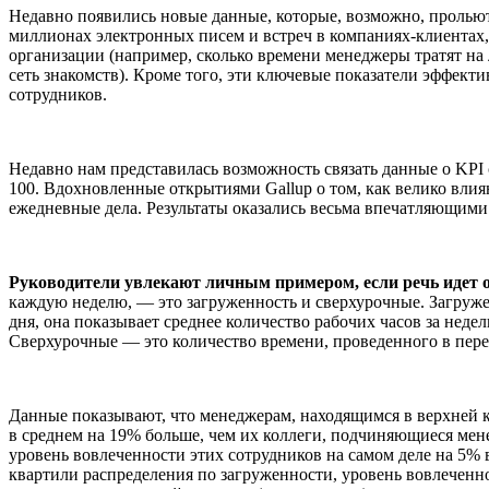
Недавно появились новые данные, которые, возможно, прольют с
миллионах электронных писем и встреч в компаниях-клиентах
организации (например, сколько времени менеджеры тратят на
сеть знакомств). Кроме того, эти ключевые показатели эффект
сотрудников.
Недавно нам представилась возможность связать данные о KPI
100. Вдохновленные открытиями Gallup о том, как велико влия
ежедневные дела. Результаты оказались весьма впечатляющими
Руководители увлекают личным примером, если речь идет о 
каждую неделю, — это загруженность и сверхурочные. Загруже
дня, она показывает среднее количество рабочих часов за неде
Сверхурочные — это количество времени, проведенного в переп
Данные показывают, что менеджерам, находящимся в верхней кв
в среднем на 19% больше, чем их коллеги, подчиняющиеся мене
уровень вовлеченности этих сотрудников на самом деле на 5% 
квартили распределения по загруженности, уровень вовлеченн