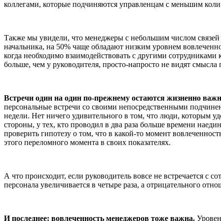
коллегами, которые подчиняются управленцам с меньшим колич
Также мы увидели, что менеджеры с небольшим числом связей м
начальника, на 50% чаще обладают низким уровнем вовлеченнос
когда необходимо взаимодействовать с другими сотрудниками к
больше, чем у руководителя, просто-напросто не видят смысла
Встречи один на один по-прежнему остаются жизненно важ
персональные встречи со своими непосредственными подчинен
недели. Нет ничего удивительного в том, что люди, которым у
стороны, у тех, кто проводил в два раза больше времени наед
проверить гипотезу о том, что в какой-то момент вовлеченнос
этого переломного момента в своих показателях.
А что происходит, если руководитель вовсе не встречается с с
персонала увеличивается в четыре раза, а отрицательного отно
И последнее: вовлеченность менеджеров тоже важна.
Уровень