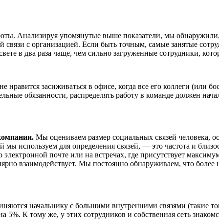
оты. Анализируя упомянутые выше показатели, мы обнаружили, 
 связи с организацией. Если быть точным, самые занятые сотру
вете в два раза чаще, чем сильно загруженные сотрудники, кото
е нравится засиживаться в офисе, когда все его коллеги (или бо
ельные обязанности, распределять работу в команде должен нач
компании.
Мы оцениваем размер социальных связей человека, ос
 мы используем для определения связей, — это частота и близос
по электронной почте или на встречах, где присутствует максиму
лярно взаимодействует. Мы постоянно обнаруживаем, что более ш
чиняются начальнику с большими внутренними связями (такие т
а 5%. К тому же, у этих сотрудников и собственная сеть знаком