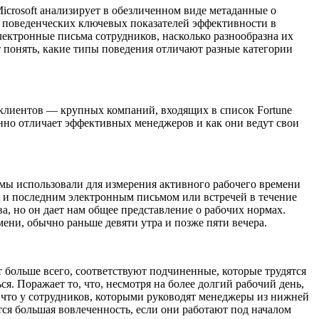
icrosoft анализирует в обезличенном виде метаданные о
р поведенческих ключевых показателей эффективности в
лектронные письма сотрудников, насколько разнообразна их
т понять, какие типы поведения отличают разные категории
 клиентов — крупных компаний, входящих в список Fortune
енно отличает эффективных менеджеров и как они ведут свои
 мы использовали для измерения активного рабочего времени
м и последним электронным письмом или встречей в течение
ва, но он дает нам общее представление о рабочих нормах.
ени, обычно раньше девяти утра и позже пяти вечера.
т больше всего, соответствуют подчиненные, которые трудятся
я. Поражает то, что, несмотря на более долгий рабочий день,
, что у сотрудников, которыми руководят менеджеры из нижней
ся большая вовлеченность, если они работают под началом