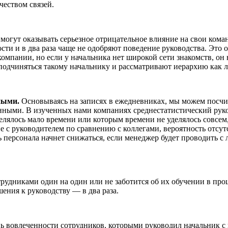
еством связей.
огут оказывать серьезное отрицательное влияние на свои коман
ти и в два раза чаще не одобряют поведение руководства. Это о
омпании, но если у начальника нет широкой сети знакомств, он 
 подчиняться такому начальнику и рассматривают иерархию как 
ными.
Основываясь на записях в ежедневниках, мы можем посчит
ными. В изученных нами компаниях среднестатистический руков
делялось мало времени или которым времени не уделялось совсем
ине с руководителем по сравнению с коллегами, вероятность отс
ть персонала начнет снижаться, если менеджер будет проводить 
отрудниками один на один или не заботится об их обучении в пр
шения к руководству — в два раза.
 вовлеченности сотрудников, которыми руководил начальник с 