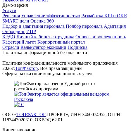
Демо-версия
Услуги
Решения
Управление эффективностью
Разработка KPI и OKR
SMART цели
Оценка 360
Подбор и адаптация персонала
Подбор персонала
Адаптация
Онбординг
ИПР
КЭДО
Личный кабинет сотрудника
Опросы и вовлеченность
Кафетерий льгот
Корпоративный портал
Отрасли
Калькулятор экономии
Подписка
Политика информационной безопасности
Политика конфиденциальности мобильного приложения
2026©
ТопФактор
. Все права защищены.
Оферта на оказание консультационных услуг
ООО «
ТОПФАКТОР
-ПРОЕКТ», ИНН 3460074952, ОГРН
1183443020310. ОКВЭД 62.01
Лицензирование