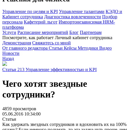
Управление по целям и KPI
Управление талантами
КЭДО и
Кабинет сотрудника
Диагностика вовлеченности
Подбор
персонала
Кафетерий льгот
Импортонезависимая HRM-
платформа
Услуги
Расписание мероприятий
Блог
Партнерам
Посмотрите, как работает Личный кабинет сотрудника
Демонстрация
Свяжитесь со мной
От главного редактора
Статьи
Кейсы
Методики
Видео
Новости
Назад
Статьи
213
Управление эффективностью и KPI
Чего хотят звездные
сотрудники?
4859 просмотров
05.06.2016 10:34:00
Статьи
Как удержать звездных сотрудников и вдохновить их на 100%
отдачу? Если немного подумать, то эта задача чуть проще, чем