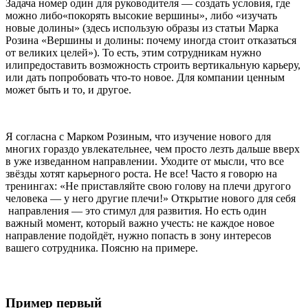
Задача номер один для руководителя — создать условия, где
можно либо«покорять высокие вершины», либо «изучать
новые долины» (здесь использую образы из статьи Марка
Розина «Вершины и долины: почему иногда стоит отказаться
от великих целей»). То есть, этим сотрудникам нужно
илипредоставить возможность строить вертикальную карьеру,
или дать попробовать что-то новое. Для компании ценным
может быть и то, и другое.
Я согласна с Марком Розиным, что изучение нового для
многих гораздо увлекательнее, чем просто лезть дальше вверх
в уже изведанном направлении. Уходите от мысли, что все
звёзды хотят карьерного роста. Не все! Часто я говорю на
тренингах: «Не приставляйте свою голову на плечи другого
человека — у него другие плечи!» Открытие нового для себя
направления — это стимул для развития. Но есть один
важный момент, который важно учесть: не каждое новое
направление подойдёт, нужно попасть в зону интересов
вашего сотрудника. Поясню на примере.
Пример первый