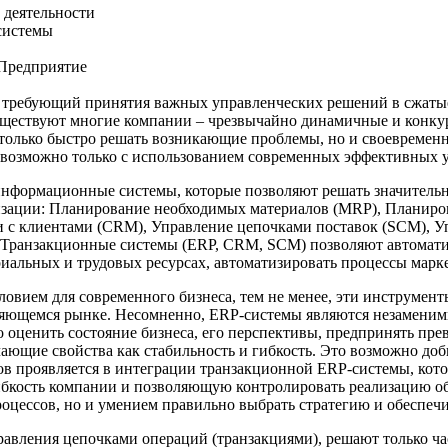
 деятельности
системы
Предприятие
ующий принятия важных управленческих решений в сжатые ср
уществуют многие компании – чрезвычайно динамичные и конкур
 только быстро решать возникающие проблемы, но и своевременн
о возможно только с использованием современных эффективных 
ационные системы, которые позволяют решать значительное к
тизации: Планирование необходимых материалов (MRP), Планиро
и с клиентами (CRM), Управление цепочками поставок (SCM), 
м. Транзакционные системы (ERP, CRM, SCM) позволяют автомат
риальных и трудовых ресурсах, автоматизировать процессы марк
овием для современного бизнеса, тем не менее, эти инструменты
няющемся рынке. Несомненно, ERP-системы являются незаменим
но оценить состояние бизнеса, его перспективы, предпринять пр
ающие свойства как стабильность и гибкость. Это возможно доб
ов проявляется в интеграции транзакционной ERP-системы, кот
кость компании и позволяющую контролировать реализацию обо
оцессов, но и умением правильно выбрать стратегию и обеспечи
авления цепочками операций (транзакциями), решают только част