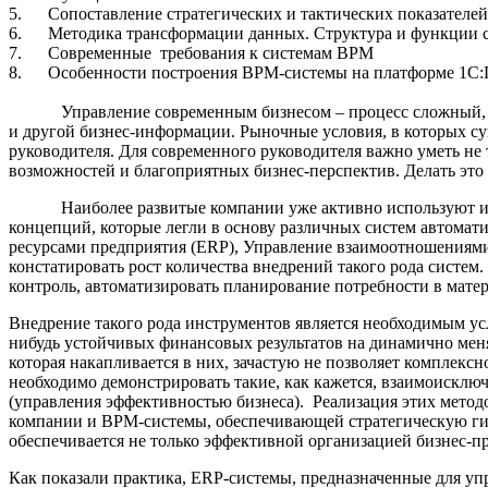
5. Сопоставление стратегических и тактических показателей
6. Методика трансформации данных. Структура и функции 
7. Современные требования к системам BPM
8. Особенности построения BPM-системы на платформе 1С:
Управление современным бизнесом – процесс сложный, треб
и другой бизнес-информации. Рыночные условия, в которых с
руководителя. Для современного руководителя важно уметь не
возможностей и благоприятных бизнес-перспектив. Делать эт
Наиболее развитые компании уже активно используют информ
концепций, которые легли в основу различных систем автома
ресурсами предприятия (ERP), Управление взаимоотношениям
констатировать рост количества внедрений такого рода систе
контроль, автоматизировать планирование потребности в мате
Внедрение такого рода инструментов является необходимым усл
нибудь устойчивых финансовых результатов на динамично ме
которая накапливается в них, зачастую не позволяет комплекс
необходимо демонстрировать такие, как кажется, взаимоисключ
(управления эффективностью бизнеса). Реализация этих метод
компании и BPM-системы, обеспечивающей стратегическую гиб
обеспечивается не только эффективной организацией бизнес-пр
Как показали практика, ERP-системы, предназначенные для упр