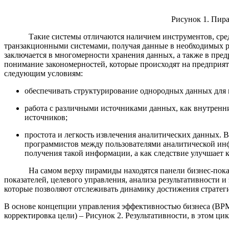
Рисунок 1. Пир
Такие системы отличаются наличием инструментов, средств 
транзакционными системами, получая данные в необходимых р
заключается в многомерности хранения данных, а также в пре
понимание закономерностей, которые происходят на предприя
следующим условиям:
обеспечивать структурирование однородных данных для
работа с различными источниками данных, как внутренн
источников;
простота и легкость извлечения аналитических данных. 
программистов между пользователями аналитической инфо
получения такой информации, а как следствие улучшает 
На самом верху пирамиды находятся панели бизнес-показате
показателей, целевого управления, анализа результативности 
которые позволяют отслеживать динамику достижения стратег
В основе концепции управления эффективностью бизнеса (BPM)
корректировка цели) – Рисунок 2. Результативности, в этом ц