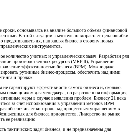
оки, основываясь на анализе большого объема финансовой
ентные. В этой ситуации значительно возрастает цена ошибки
о предотвращать их, направляя бизнес в сторону новых
управленческих инструментов.
оличество учетных и управленческих задач. Разработан ряд
вание производственных ресурсов (MRP II), Управление
Управление эффективностью бизнеса (BPM). Можно даже
изировать рутинные бизнес-процессы, обеспечить над ними
етинга и продаж.
 не гарантируют эффективность самого бизнеса и, сколько-
ым помощником для менеджера, но разрозненная информация,
евентивные меры в случае выявления проблем. Бизнесу 21 века
иться за счет использования в управлении методов BPM
орая обеспечивает контроль над процессным управлением в
значенных для бизнеса приоритетов. Лидерство на рынке
ть ее реализацию.
ь тактических задач бизнеса, и не предназначены для