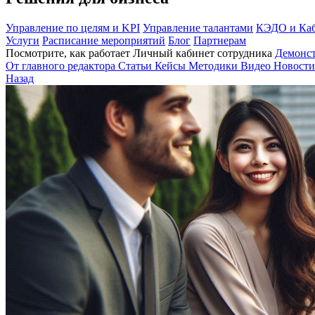
Управление по целям и KPI
Управление талантами
КЭДО и Каб
Услуги
Расписание мероприятий
Блог
Партнерам
Посмотрите, как работает Личный кабинет сотрудника
Демонс
От главного редактора
Статьи
Кейсы
Методики
Видео
Новости
Назад