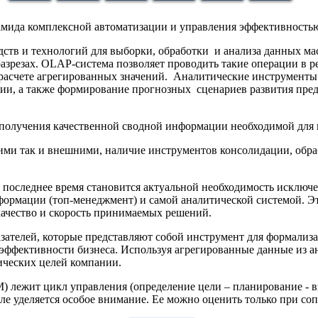
амида комплексной автоматизации и управления эффективностью
и технологий для выборки, обработки и анализа данных масш
азрезах. OLAP-система позволяет проводить такие операции в 
драсчете агрегированных значений. Аналитические инструменты 
тии, а также формирование прогнозных сценариев развития пр
 получения качественной сводной информации необходимой для
ими так и внешними, наличие инструментов консолидации, обр
В последнее время становится актуальной необходимость исключ
рмации (топ-менеджмент) и самой аналитической системой. Это
качество и скорость принимаемых решений.
лей, которые представляют собой инструмент для формализаци
и эффективности бизнеса. Используя агрегированные данные из а
ических целей компании.
 лежит цикл управления (определение цели – планирование - в
икле уделяется особое внимание. Ее можно оценить только при с