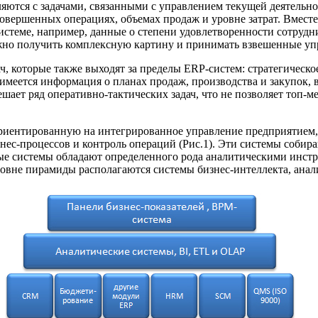
вляются с задачами, связанными с управлением текущей деятель
овершенных операциях, объемах продаж и уровне затрат. Вместе
стеме, например, данные о степени удовлетворенности сотрудни
ожно получить комплексную картину и принимать взвешенные уп
, которые также выходят за пределы ERP-систем: стратегическое
е имеется информация о планах продаж, производства и закупок,
ает ряд оперативно-тактических задач, что не позволяет топ-м
иентированную на интегрированное управление предприятием, 
ес-процессов и контроль операций (Рис.1). Эти системы собир
е системы обладают определенного рода аналитическими инстру
ровне пирамиды располагаются системы бизнес-интеллекта, ана