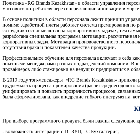
Политика «RG Brands Kazakhstan» в области управления персон
массового потребителя через опережающие инновации в маркет
В основе политики в области персонала лежит принцип управл
помимо заработной платы работает система премирования по ре
сотрудника основываются на корпоративных задачах, тем самы
разработана специальная программа мотивации, рассчитанная 
корпоративных задач. Мотивация производственного персонал
отсутствия брака и показателей качества продукции.
Профессиональное обучение для персонала включает в себя как 
опытными менеджерами разных подразделений компании. Внешн
провайдеров либо стажировки на ведущих предприятиях в обла
В 2019 году топ-менеджеры «RG Brands Kazakhstan» приняли р
трудоемкость процесса премирования (расчет среднегодового 
унифицировать и повысить прозрачность процессов, связанных
была сформулирована, как внедрение гибкого инструмента, кот
К
При выборе программного продукта были важны следующие к
- возможность интеграции с 1С ЗУП, 1С Бухгалтерия;