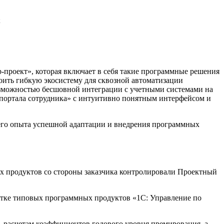
;
проект», которая включает в себя такие программные решения
ить гибкую экосистему для сквозной автоматизации
возможностью бесшовной интеграции с учетными системами на
 портала сотрудника» с интуитивно понятным интерфейсом и
его опыта успешной адаптации и внедрения программных
х продуктов со стороны заказчика контролировали Проектный
ботке типовых программных продуктов «1C: Управление по
, расчетам коэффициентов годового уровня премирования, а