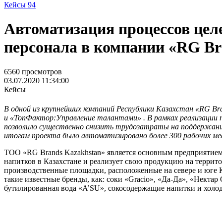
Кейсы
94
Автоматизация процессов цел
персонала в компании «RG Br
6560 просмотров
03.07.2020 11:34:00
Кейсы
В одной из крупнейших компаний Республики Казахстан «RG Br
и «ТопФактор:Управление талантами»
. В рамках реализации
позволило существенно снизить трудозатраты на поддержание 
итогам проекта было автоматизировано более 300 рабочих м
ТОО «RG Brands Kazakhstan» является основным предприятие
напитков в Казахстане и реализует свою продукцию на террито
производственные площадки, расположенные на севере и юге К
такие известные бренды, как: соки «Gracio», «Да-Да», «Некта
бутилированная вода «A’SU», сокосодержащие напитки и холодн