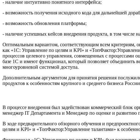
- наличие интуитивно понятного интерфейса;
- возможность получения исходного кода для дальнейшей дора
- возможность обновления платформы;
- наличие успешных кейсов внедрения продукта, в том числе н
Оптимальным вариантом, соответствующим всем критериям, ок
как «1C: Управление по целям и KPI» и «ТопФактор:Управлен
процессов целевого управления, совмещенных с процессами о
базе 1С и имеют функционал, который позволяет объединить 
многоуровневой системой доступа.
Дополнительным аргументом для принятия решения послужило
продуктов к особенностям крупного и среднего бизнеса России
В процессе внедрения был задействован коммерческий блок о
менеджер IT Департамента и Менеджер по оценке и развитию п
В ходе предварительного обзорного обучения и предпроектно
целям и KPI» и «ТопФактор:Управление талантами» к особенно
Функционал «1C: Управление по целям и KPI» был расширен, ч