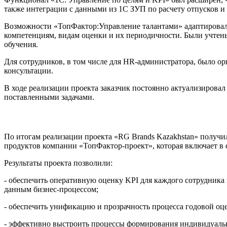
также интеграции с данными из 1С ЗУП по расчету отпусков и
Возможности «ТопФактор:Управление талантами» адаптировали
компетенциям, видам оценки и их периодичности. Были учтен
обучения.
Для сотрудников, в том числе для HR-администратора, было о
консультации.
В ходе реализации проекта заказчик постоянно актуализировал
поставленными задачами.
По итогам реализации проекта «RG Brands Kazakhstan» получ
продуктов компании «ТопФактор-проект», которая включает в с
Результаты проекта позволили:
- обеспечить оперативную оценку KPI для каждого сотрудника
данным бизнес-процессом;
- обеспечить унификацию и прозрачность процесса годовой оцен
- эффективно выстроить процессы формирования индивидуальны