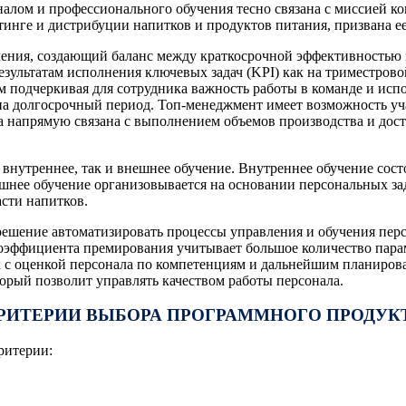
алом и профессионального обучения тесно связана с миссией ко
инге и дистрибуции напитков и продуктов питания, призвана е
ения, создающий баланс между краткосрочной эффективностью и
зультатам исполнения ключевых задач (KPI) как на триместровой
м подчеркивая для сотрудника важность работы в команде и ис
на долгосрочный период. Топ-менеджмент имеет возможность уч
а напрямую связана с выполнением объемов производства и дос
внутреннее, так и внешнее обучение. Внутреннее обучение состо
ее обучение организовывается на основании персональных зад
сти напитков.
ешение автоматизировать процессы управления и обучения персо
коэффициента премирования учитывает большое количество пара
 с оценкой персонала по компетенциям и дальнейшим планирова
орый позволит управлять качеством работы персонала.
РИТЕРИИ ВЫБОРА ПРОГРАММНОГО ПРОДУК
ритерии: