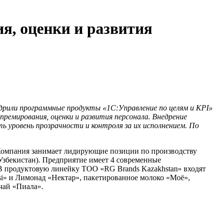
я, оценки и развития
дрили п
рограммные продукты «1С:Управление по целям и KPI»
премирования, оценки и развития персонала. Внедрение
 уровень прозрачности и контроля за их исполнением. По
Компания занимает лидирующие позиции по производству
 Узбекистан). Предприятие имеет 4 современные
 В продуктовую линейку ТОО «RG Brands Kazakhstan» входят
psi» и Лимонад «Нектар», пакетированное молоко «Моё»,
чай «Пиала».