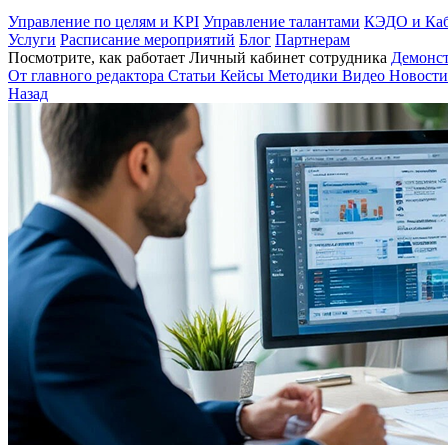
Управление по целям и KPI
Управление талантами
КЭДО и Каб
Услуги
Расписание мероприятий
Блог
Партнерам
Посмотрите, как работает Личный кабинет сотрудника
Демонс
От главного редактора
Статьи
Кейсы
Методики
Видео
Новости
Назад