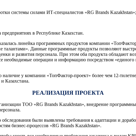
ботки системы силами ИТ-специалистов «RG Brands Kazakhstan»
а предприятиях в Республике Казахстан.
азалась линейка программных продуктов компании «ТопФактор-
ие талантами». Данные программные продукты позволяют выстро
ценки и развития персонала. При этом оба продукта обладают 
все необходимые операции и информацию посредством «единого
 наличие у компании «ТопФактор-проект» более чем 12-тилетн
 и Казахстана.
РЕАЛИЗАЦИЯ ПРОЕКТА
рганизации ТОО «RG Brands Kazakhstan», внедрение программны
ерсонала.
го обследования были выявлены требования к адаптации и дора
стям бизнес-процессов «RG Brands Kazakhstan».
тобы учесть все необходимые требования заказчика к видам KPI