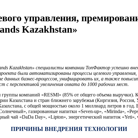
евого управления, премировани
ands Kazakhstan»
ands Kazakhstan» специалисты компании ТопФактор успешно вне
 проекта были автоматизированы процессы целевого управления, 
данных бизнес-процессов, унифицировать их, а также повысить
ест
с перспективой увеличения охвата
до 1000 рабочих мест.
м группы компаний «RESMI» (85% от общего объема выручки). 
рии Казахстана и стран ближнего зарубежья (Киргизия, Россия,
азахстана, с общей мощностью около 1 миллиард литров в год.
р Солнечный», газированные напитки «Seven-up», «Mirinda», «Pe
ый чай «DaDa Day», «Lipton», энергетический напиток «Yeti», 
ПРИЧИНЫ ВНЕДРЕНИЯ ТЕХНОЛОГИИ