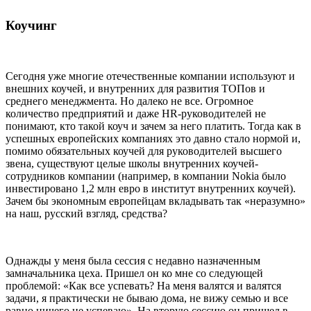
Коучинг
Сегодня уже многие отечественные компании используют и
внешних коучей, и внутренних для развития ТОПов и
среднего менеджмента. Но далеко не все. Огромное
количество предприятий и даже HR-руководителей не
понимают, кто такой коуч и зачем за него платить. Тогда как в
успешных европейских компаниях это давно стало нормой и,
помимо обязательных коучей для руководителей высшего
звена, существуют целые школы внутренних коучей-
сотрудников компании (например, в компании Nokia было
инвестировано 1,2 млн евро в институт внутренних коучей).
Зачем бы экономным европейцам вкладывать так «неразумно»
на наш, русский взгляд, средства?
Однажды у меня была сессия с недавно назначенным
замначальника цеха. Пришел он ко мне со следующей
проблемой: «Как все успевать? На меня валятся и валятся
задачи, я практически не бываю дома, не вижу семью и все
равно ничего не успеваю». На вторую сессию он пришел в