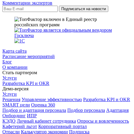
Комментарии экспертов
Карта сайта
Расписание мероприятий
Блог
О компании
Стать партнером
Услуги
Разработка KPI и OKR
Демо-версия
Услуги
Решения
Управление эффективностью
Разработка KPI и OKR
SMART цели
Оценка 360
Подбор и адаптация персонала
Подбор персонала
Адаптация
Онбординг
ИПР
КЭДО
Личный кабинет сотрудника
Опросы и вовлеченность
Кафетерий льгот
Корпоративный портал
Отрасли
Калькулятор экономии
Подписка