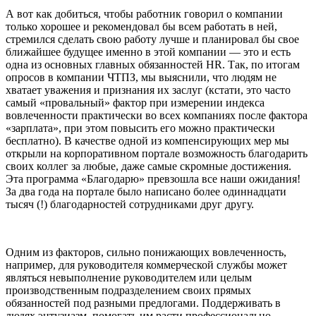
А вот как добиться, чтобы работник говорил о компании
только хорошее и рекомендовал бы всем работать в ней,
стремился сделать свою работу лучше и планировал бы свое
ближайшее будущее именно в этой компании — это и есть
одна из основных главных обязанностей HR. Так, по итогам
опросов в компании ЧТПЗ, мы выяснили, что людям не
хватает уважения и признания их заслуг (кстати, это часто
самый «провальный» фактор при измерении индекса
вовлеченности практически во всех компаниях после фактора
«зарплата», при этом повысить его можно практически
бесплатно). В качестве одной из компенсирующих мер мы
открыли на корпоративном портале возможность благодарить
своих коллег за любые, даже самые скромные достижения.
Эта программа «Благодарю» превзошла все наши ожидания!
За два года на портале было написано более одиннадцати
тысяч (!) благодарностей сотрудниками друг другу.
Одним из факторов, сильно понижающих вовлеченность,
например, для руководителя коммерческой службы может
являться невыполнение руководителем или целым
производственным подразделением своих прямых
обязанностей под разными предлогами. Поддерживать в
людях энтузиазм, помогать им расти профессионально,