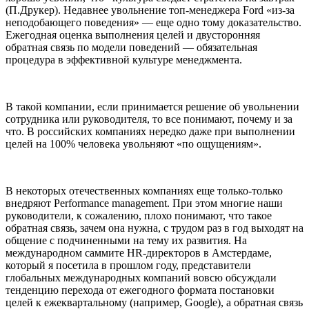
(П.Друкер). Недавнее увольнение топ-менеджера Ford «из-за
неподобающего поведения» — еще одно тому доказательство.
Ежегодная оценка выполнения целей и двусторонняя
обратная связь по модели поведений — обязательная
процедура в эффективной культуре менеджмента.
В такой компании, если принимается решение об увольнении
сотрудника или руководителя, то все понимают, почему и за
что. В российских компаниях нередко даже при выполнении
целей на 100% человека увольняют «по ощущениям».
В некоторых отечественных компаниях еще только-только
внедряют Performance management. При этом многие наши
руководители, к сожалению, плохо понимают, что такое
обратная связь, зачем она нужна, с трудом раз в год выходят на
общение с подчиненными на тему их развития. На
международном саммите HR-директоров в Амстердаме,
который я посетила в прошлом году, представители
глобальных международных компаний вовсю обсуждали
тенденцию перехода от ежегодного формата постановки
целей к ежеквартальному (например, Google), а обратная связь