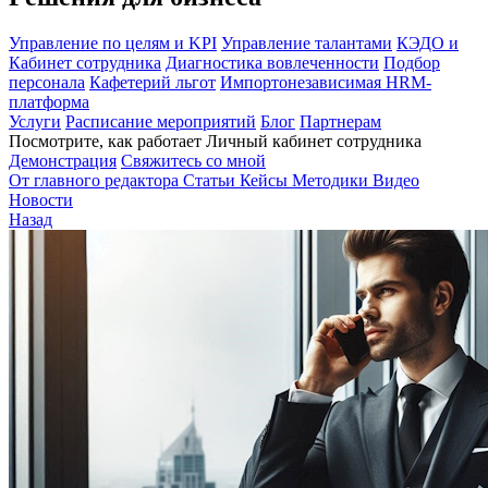
Управление по целям и KPI
Управление талантами
КЭДО и
Кабинет сотрудника
Диагностика вовлеченности
Подбор
персонала
Кафетерий льгот
Импортонезависимая HRM-
платформа
Услуги
Расписание мероприятий
Блог
Партнерам
Посмотрите, как работает Личный кабинет сотрудника
Демонстрация
Свяжитесь со мной
От главного редактора
Статьи
Кейсы
Методики
Видео
Новости
Назад