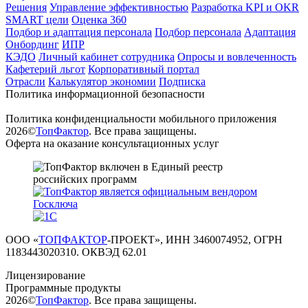
Решения
Управление эффективностью
Разработка KPI и OKR
SMART цели
Оценка 360
Подбор и адаптация персонала
Подбор персонала
Адаптация
Онбординг
ИПР
КЭДО
Личный кабинет сотрудника
Опросы и вовлеченность
Кафетерий льгот
Корпоративный портал
Отрасли
Калькулятор экономии
Подписка
Политика информационной безопасности
Политика конфиденциальности мобильного приложения
2026©
ТопФактор
. Все права защищены.
Оферта на оказание консультационных услуг
ООО «
ТОПФАКТОР
-ПРОЕКТ», ИНН 3460074952, ОГРН
1183443020310. ОКВЭД 62.01
Лицензирование
Программные продукты
2026©
ТопФактор
. Все права защищены.