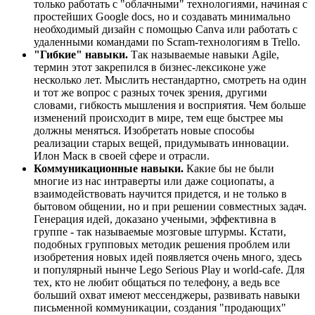
только работать с "облачными" технологиями, начиная с
простейших Google docs, но и создавать минимально
необходимый дизайн с помощью Canva или работать с
удаленными командами по Scram-технологиям в Trello.
"Гибкие" навыки.
Так называемые навыки Agile,
термин этот закрепился в бизнес-лексиконе уже
несколько лет. Мыслить нестандартно, смотреть на один
и тот же вопрос с разных точек зрения, другими
словами, гибкость мышления и восприятия. Чем больше
изменений происходит в мире, тем еще быстрее мы
должны меняться. Изобретать новые способы
реализации старых вещей, придумывать инновации.
Илон Маск в своей сфере и отрасли.
Коммуникационные навыки.
Какие бы не были
многие из нас интраверты или даже социопаты, а
взаимодействовать научится придется, и не только в
бытовом общении, но и при решении совместных задач.
Генерация идей, доказано учеными, эффективна в
группе - так называемые мозговые штурмы. Кстати,
подобных групповых методик решения проблем или
изобретения новых идей появляется очень много, здесь
и популярный нынче Lego Serious Play и world-cafe. Для
тех, кто не любит общаться по телефону, а ведь все
больший охват имеют мессенджеры, развивать навыки
письменной коммуникации, создания "продающих"