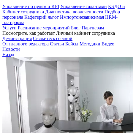
Управление по целям и KPI
Управление талантами
КЭДО и
Кабинет сотрудника
Диагностика вовлеченности
Подбор
персонала
Кафетерий льгот
Импортонезависимая HRM-
платформа
Услуги
Расписание мероприятий
Блог
Партнерам
Посмотрите, как работает Личный кабинет сотрудника
Демонстрация
Свяжитесь со мной
От главного редактора
Статьи
Кейсы
Методики
Видео
Новости
Назад