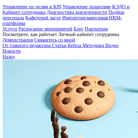
Управление по целям и KPI
Управление талантами
КЭДО и
Кабинет сотрудника
Диагностика вовлеченности
Подбор
персонала
Кафетерий льгот
Импортонезависимая HRM-
платформа
Услуги
Расписание мероприятий
Блог
Партнерам
Посмотрите, как работает Личный кабинет сотрудника
Демонстрация
Свяжитесь со мной
От главного редактора
Статьи
Кейсы
Методики
Видео
Новости
Назад