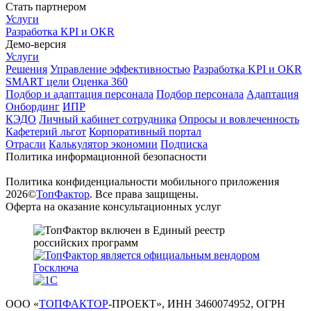
Стать партнером
Услуги
Разработка KPI и OKR
Демо-версия
Услуги
Решения
Управление эффективностью
Разработка KPI и OKR
SMART цели
Оценка 360
Подбор и адаптация персонала
Подбор персонала
Адаптация
Онбординг
ИПР
КЭДО
Личный кабинет сотрудника
Опросы и вовлеченность
Кафетерий льгот
Корпоративный портал
Отрасли
Калькулятор экономии
Подписка
Политика информационной безопасности
Политика конфиденциальности мобильного приложения
2026©
ТопФактор
. Все права защищены.
Оферта на оказание консультационных услуг
ООО «
ТОПФАКТОР
-ПРОЕКТ», ИНН 3460074952, ОГРН