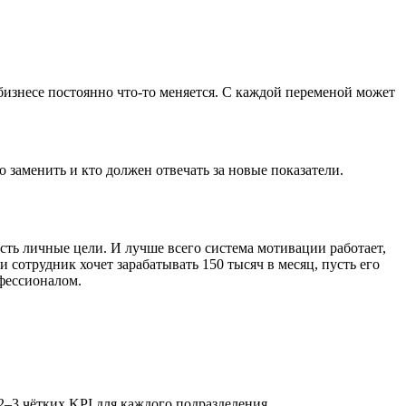
 бизнесе постоянно что-то меняется. С каждой переменой может
 заменить и кто должен отвечать за новые показатели.
сть личные цели. И лучше всего система мотивации работает,
и сотрудник хочет зарабатывать 150 тысяч в месяц, пусть его
офессионалом.
2–3 чётких KPI для каждого подразделения.