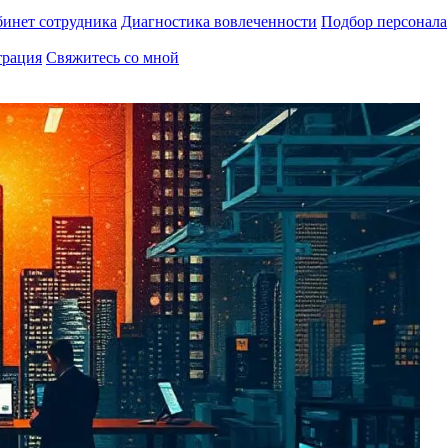
инет сотрудника
Диагностика вовлеченности
Подбор персонала
трация
Свяжитесь со мной