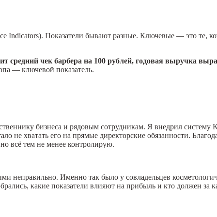
e Indicators). Показатели бывают разные. Ключевые — это те, 
ит средний чек барбера на 100 рублей, годовая выручка выра
шопа — ключевой показатель.
твеннику бизнеса и рядовым сотрудникам. Я внедрил систему KP
ало не хватать его на прямые директорские обязанности. Благод
но всё тем не менее контролирую.
с ними неправильно. Именно так было у совладельцев косметолог
зобрались, какие показатели влияют на прибыль и кто должен за 