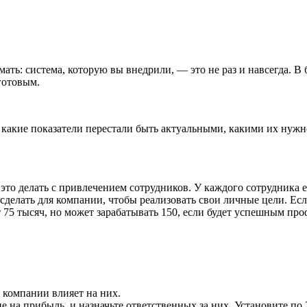
ать: система, которую вы внедрили, — это не раз и навсегда. В
готовым.
 какие показатели перестали быть актуальными, какими их нужно
это делать с привлечением сотрудников. У каждого сотрудника е
 сделать для компании, чтобы реализовать свои личные цели. Есл
ит 75 тысяч, но может зарабатывать 150, если будет успешным пр
в компании влияет на них.
на прибыль, и назначьте ответственных за них. Установите по 