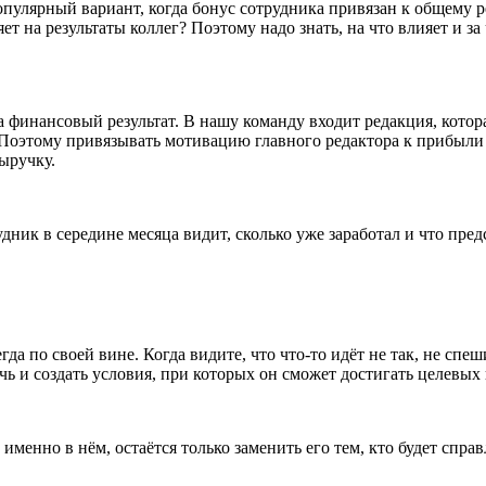
лярный вариант, когда бонус сотрудника привязан к общему рез
яет на результаты коллег? Поэтому надо знать, на что влияет и 
 финансовый результат. В нашу команду входит редакция, котора
. Поэтому привязывать мотивацию главного редактора к прибыли 
ыручку.
ик в середине месяца видит, сколько уже заработал и что предст
да по своей вине. Когда видите, что что-то идёт не так, не спеш
чь и создать условия, при которых он сможет достигать целевых 
именно в нём, остаётся только заменить его тем, кто будет спра