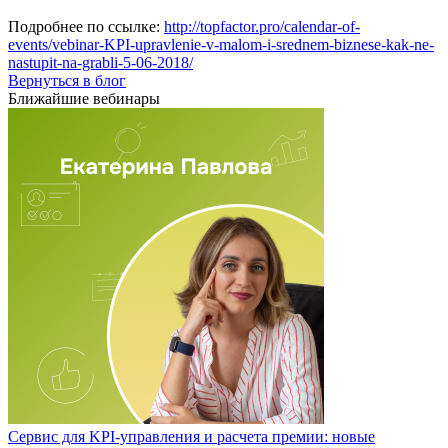
Подробнее по ссылке:
http://topfactor.pro/calendar-of-
events/vebinar-KPI-upravlenie-v-malom-i-srednem-biznese-kak-ne-
nastupit-na-grabli-5-06-2018/
Вернуться в блог
Ближайшие вебинары
Сервис для KPI-управления и расчета премии: новые