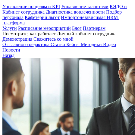
Управление по целям и KPI
Управление талантами
КЭДО и
Кабинет сотрудника
Диагностика вовлеченности
Подбор
персонала
Кафетерий льгот
Импортонезависимая HRM-
платформа
Услуги
Расписание мероприятий
Блог
Партнерам
Посмотрите, как работает Личный кабинет сотрудника
Демонстрация
Свяжитесь со мной
От главного редактора
Статьи
Кейсы
Методики
Видео
Новости
Назад