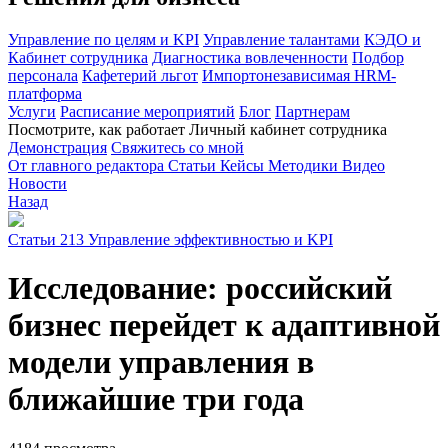
Управление по целям и KPI
Управление талантами
КЭДО и
Кабинет сотрудника
Диагностика вовлеченности
Подбор
персонала
Кафетерий льгот
Импортонезависимая HRM-
платформа
Услуги
Расписание мероприятий
Блог
Партнерам
Посмотрите, как работает Личный кабинет сотрудника
Демонстрация
Свяжитесь со мной
От главного редактора
Статьи
Кейсы
Методики
Видео
Новости
Назад
Статьи
213
Управление эффективностью и KPI
Исследование: российский
бизнес перейдет к адаптивной
модели управления в
ближайшие три года