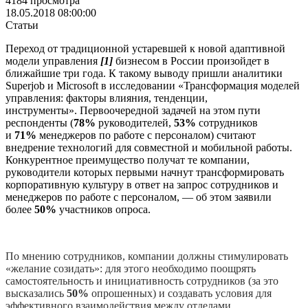
4184 просмотра
18.05.2018 08:00:00
Статьи
Переход от традиционной устаревшей к новой адаптивной
модели управления
[1]
бизнесом в России произойдет в
ближайшие три года. К такому выводу пришли аналитики
Superjob и Microsoft в исследовании «Трансформация моделей
управления: факторы влияния, тенденции,
инструменты». Первоочередной задачей на этом пути
респонденты (
78%
руководителей,
53%
сотрудников
и
71%
менеджеров по работе с персоналом) считают
внедрение технологий для совместной и мобильной работы.
Конкурентное преимущество получат те компании,
руководители которых первыми начнут трансформировать
корпоративную культуру в ответ на запрос сотрудников и
менеджеров по работе с персоналом, — об этом заявили
более
50%
участников опроса.
По мнению сотрудников, компании должны стимулировать
«желание созидать»: для этого необходимо поощрять
самостоятельность и инициативность сотрудников (за это
высказались
50%
опрошенных) и создавать условия для
эффективного взаимодействия между отделами