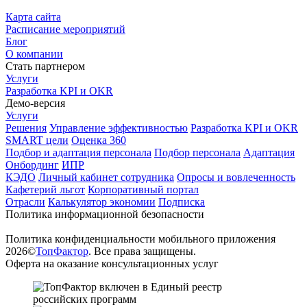
Карта сайта
Расписание мероприятий
Блог
О компании
Стать партнером
Услуги
Разработка KPI и OKR
Демо-версия
Услуги
Решения
Управление эффективностью
Разработка KPI и OKR
SMART цели
Оценка 360
Подбор и адаптация персонала
Подбор персонала
Адаптация
Онбординг
ИПР
КЭДО
Личный кабинет сотрудника
Опросы и вовлеченность
Кафетерий льгот
Корпоративный портал
Отрасли
Калькулятор экономии
Подписка
Политика информационной безопасности
Политика конфиденциальности мобильного приложения
2026©
ТопФактор
. Все права защищены.
Оферта на оказание консультационных услуг