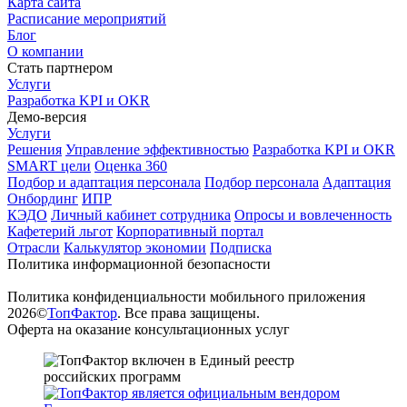
Карта сайта
Расписание мероприятий
Блог
О компании
Стать партнером
Услуги
Разработка KPI и OKR
Демо-версия
Услуги
Решения
Управление эффективностью
Разработка KPI и OKR
SMART цели
Оценка 360
Подбор и адаптация персонала
Подбор персонала
Адаптация
Онбординг
ИПР
КЭДО
Личный кабинет сотрудника
Опросы и вовлеченность
Кафетерий льгот
Корпоративный портал
Отрасли
Калькулятор экономии
Подписка
Политика информационной безопасности
Политика конфиденциальности мобильного приложения
2026©
ТопФактор
. Все права защищены.
Оферта на оказание консультационных услуг