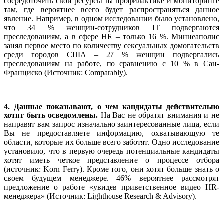
сосредоточить свои ресурсы на профилактике и мониторинге
там, где вероятнее всего будет распространяться данное
явление. Например, в одном исследовании было установлено,
что 34 % женщин-сотрудников IT подвергаются
преследованиям, а в сфере HR – только 16 %. Миннеаполис
занял первое место по количеству сексуальных домогательств
среди городов США – 27 % женщин подвергались
преследованиям на работе, по сравнению с 10 % в Сан-
Франциско (Источник: Comparably).
4. Данные показывают, о чем кандидаты действительно
хотят быть осведомлены.
На Вас не обратят внимания и не
направят вам запрос изначально заинтересованные лица, если
Вы не предоставляете информацию, охватывающую те
области, которые их больше всего заботят. Одно исследование
установило, что в первую очередь потенциальные кандидаты
хотят иметь четкое представление о процессе отбора
(источник: Korn Ferry). Кроме того, они хотят больше знать о
своем будущем менеджере. 46% вероятнее рассмотрят
предложение о работе «увидев приветственное видео HR-
менеджера» (Источник: Lighthouse Research & Advisory).