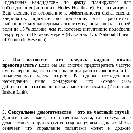
«идеальных кандидатов» по факту планируются для
собеседования (источник: Hodes Healthcare). Но, несмотря на
Ваш скепсис по отношению к эффективности digital оценки
кандидатов, примите во внимание, что «работники,
выбранные компьютерным алгоритмом, оставались в своей
роли на 15 % дольше, чем те, которых интуитивно подобрали
рекрутеры и HR-менеджеры» (Источник: US. National Bureau
of Economic Research).
2. Вы осознаете, что текучку кадров можно
предотвратить?
Если бы Вы смогли предотвратить частую
смену персонала, то за счет активной работы сэкономили бы
значительную часть затрат. В одном исследовании
неожиданно было обнаружено, что «около 50%
добровольного оттока персонала можно избежать» (Источник:
Insight Link).
3. Сексуальное домогательство – это не частный случай.
Данные показывают, что известны места, где сексуальные
домогательства происходят гораздо чаще, чем в других. И это
означает, что управление талантами может и должно