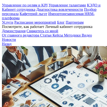
Управление по целям и KPI
Управление талантами
КЭДО и
Кабинет сотрудника
Диагностика вовлеченности
Подбор
персонала
Кафетерий льгот
Импортонезависимая HRM-
платформа
Услуги
Расписание мероприятий
Блог
Партнерам
Посмотрите, как работает Личный кабинет сотрудника
Демонстрация
Свяжитесь со мной
От главного редактора
Статьи
Кейсы
Методики
Видео
Новости
Назад