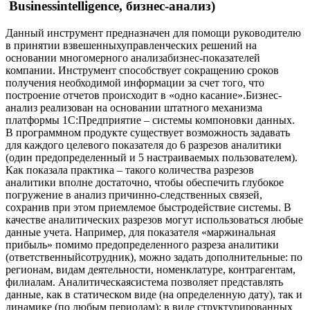
Businessintelligence, бизнес-анализ)
Данный инструмент предназначен для помощи руководителю
в принятии взвешенныхуправленческих решений на
основании многомерного анализабизнес-показателей
компании. Инструмент способствует сокращению сроков
получения необходимой информации за счет того, что
построение отчетов происходит в «одно касание».Бизнес-
анализ реализован на основании штатного механизма
платформы 1С:Предприятие – системы компоновки данных.
В программном продукте существует возможность задавать
для каждого целевого показателя до 6 разрезов аналитики
(один предопределенный и 5 настраиваемых пользователем).
Как показала практика – такого количества разрезов
аналитики вполне достаточно, чтобы обеспечить глубокое
погружение в анализ причинно-следственных связей,
сохранив при этом приемлемое быстродействие системы. В
качестве аналитических разрезов могут использоваться любые
данные учета. Например, для показателя «маржинальная
прибыль» помимо предопределенного разреза аналитики
(ответственныйсотрудник), можно задать дополнительные: по
регионам, видам деятельности, номенклатуре, контрагентам,
филиалам. Аналитическаясистема позволяет представлять
данные, как в статическом виде (на определенную дату), так и
динамике (по любым периодам); в виде структурированных