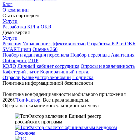
Блог
О компании
Стать партнером
Услуги
Разработка KPI и OKR
Демо-версия
Услуги
Решения
Управление эффективностью
Разработка KPI и OKR
SMART цели
Оценка 360
Подбор и адаптация персонала
Подбор персонала
Адаптация
Онбординг
ИПР
КЭДО
Личный кабинет сотрудника
Опросы и вовлеченность
Кафетерий льгот
Корпоративный портал
Отрасли
Калькулятор экономии
Подписка
Политика информационной безопасности
Политика конфиденциальности мобильного приложения
2026©
ТопФактор
. Все права защищены.
Оферта на оказание консультационных услуг