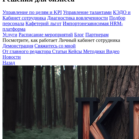
Управление по целям и KPI
Управление талантами
КЭДО и
Кабинет сотрудника
Диагностика вовлеченности
Подбор
персонала
Кафетерий льгот
Импортонезависимая HRM-
платформа
Услуги
Расписание мероприятий
Блог
Партнерам
Посмотрите, как работает Личный кабинет сотрудника
Демонстрация
Свяжитесь со мной
От главного редактора
Статьи
Кейсы
Методики
Видео
Новости
Назад