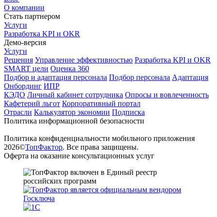
О компании
Стать партнером
Услуги
Разработка KPI и OKR
Демо-версия
Услуги
Решения
Управление эффективностью
Разработка KPI и OKR
SMART цели
Оценка 360
Подбор и адаптация персонала
Подбор персонала
Адаптация
Онбординг
ИПР
КЭДО
Личный кабинет сотрудника
Опросы и вовлеченность
Кафетерий льгот
Корпоративный портал
Отрасли
Калькулятор экономии
Подписка
Политика информационной безопасности
Политика конфиденциальности мобильного приложения
2026©
ТопФактор
. Все права защищены.
Оферта на оказание консультационных услуг