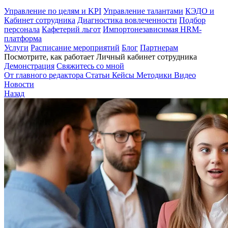
Управление по целям и KPI
Управление талантами
КЭДО и
Кабинет сотрудника
Диагностика вовлеченности
Подбор
персонала
Кафетерий льгот
Импортонезависимая HRM-
платформа
Услуги
Расписание мероприятий
Блог
Партнерам
Посмотрите, как работает Личный кабинет сотрудника
Демонстрация
Свяжитесь со мной
От главного редактора
Статьи
Кейсы
Методики
Видео
Новости
Назад