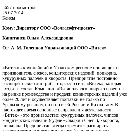
5657 просмотров
25.07.2014
Кейсы
Кому: Директору ООО «Волгасофт-проект»
Капитанец Ольга Александровна
От: А. М. Голенков Управляющий ООО «Витек»
«Витек» - крупнейший в Уральском регионе поставщик и
производитель снеков, кондитерских изделий, попкорна,
кукурузных палочек и хвороста. Предприятие постоянно
расширяет свою дистрибьюторскую сеть. «Витек», которая
входит в состав Компании «Витаполярос», широко известна
на рынке производства и продажи кондитерских изделий уже
более 20 лет и осуществляет поставки не только по
Уральскому региону, но и по всей России и Казахстану. В
настоящее время основные направления деятельности
«Витек» - это производство: кукурузных палочек, чипсов,
кондитерских изделий (суфле «Сладкий Снег»), хвороста,
попкорна. Предприятие всегда стремится расширять
ассортимент и выпускает не менее 2-х новинок в год.