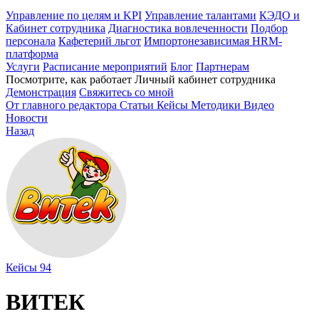
Управление по целям и KPI
Управление талантами
КЭДО и
Кабинет сотрудника
Диагностика вовлеченности
Подбор
персонала
Кафетерий льгот
Импортонезависимая HRM-
платформа
Услуги
Расписание мероприятий
Блог
Партнерам
Посмотрите, как работает Личный кабинет сотрудника
Демонстрация
Свяжитесь со мной
От главного редактора
Статьи
Кейсы
Методики
Видео
Новости
Назад
Кейсы
94
ВИТЕК