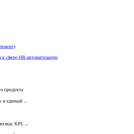
лемент)
я в сфере HR-автоматизации
го продукта
 в единый ...
сяца: KPI, ...