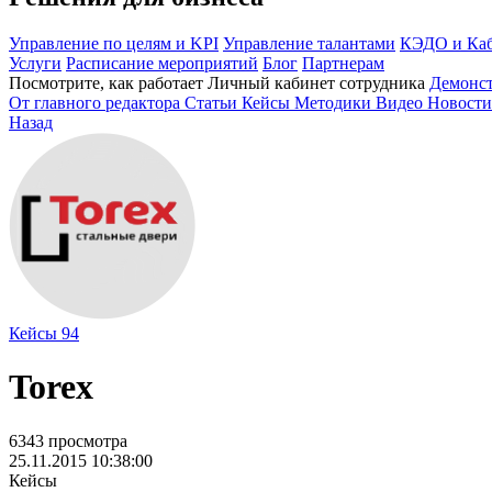
Управление по целям и KPI
Управление талантами
КЭДО и Каб
Услуги
Расписание мероприятий
Блог
Партнерам
Посмотрите, как работает Личный кабинет сотрудника
Демонс
От главного редактора
Статьи
Кейсы
Методики
Видео
Новости
Назад
Кейсы
94
Torex
6343 просмотра
25.11.2015 10:38:00
Кейсы