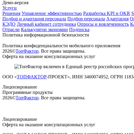
Демо-версия
Услуги
Решения
Управление эффективностью
Разработка KPI и OKR
Подбор и адаптация персонала
Подбор персонала
Адаптация
О
КЭДО
Личный кабинет сотрудника
Опросы и вовлеченность
К
Отрасли
Калькулятор экономии
Подписка
Политика информационной безопасности
Политика конфиденциальности мобильного приложения
2026©
ТопФактор
. Все права защищены.
Оферта на оказание консультационных услуг
ООО «
ТОПФАКТОР
-ПРОЕКТ», ИНН 3460074952, ОГРН 1183
Лицензирование
Программные продукты
2026©
ТопФактор
. Все права защищены.
Лицензирование
Оферта на оказание консультационных услуг