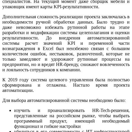
специалистов. На текущий момент даже сборщик мебели и
упаковщик имеют карты KPI-результативности.
Дополнительная сложность реализации проекта заключалась в
необходимости ручной обработки данных. Было трудно и
даже невозможно избежать рутинной работы на этапе
разработки и модификации системы целеполагания и оценки
результативности. До внедрения автоматизированной
системы расчет значений KPI и переменной части
вознаграждения в Excel был неизбежно связан с большим
количеством ошибок, нестыковок, разночтений, которые не
только замедляют и удорожают рутинные процессы на
предприятии, но и вредят HR-бренду, снижают вовлеченность
и лояльность сотрудников к компании.
К 2019 году система целевого управления была полностью
сформирована и отлажена. Настало время проекта
автоматизации.
Для выбора автоматизированной системы необходимо было:
изучить и проанализировать HR-Tech-решения,
представленные на российском рынке, чтобы выбрать
программный продукт, имеющий необходимый
функционал и гибкие настройки
убедиться в его совместимости с ИТ-инфраструктурой