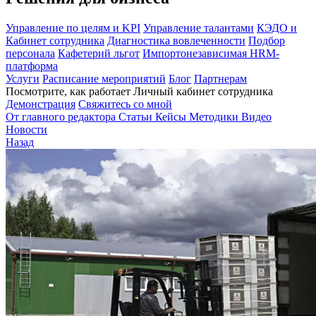
Управление по целям и KPI
Управление талантами
КЭДО и
Кабинет сотрудника
Диагностика вовлеченности
Подбор
персонала
Кафетерий льгот
Импортонезависимая HRM-
платформа
Услуги
Расписание мероприятий
Блог
Партнерам
Посмотрите, как работает Личный кабинет сотрудника
Демонстрация
Свяжитесь со мной
От главного редактора
Статьи
Кейсы
Методики
Видео
Новости
Назад