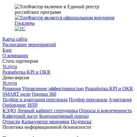
Карта сайта
Расписание мероприятий
Блог
О компании
Стать партнером
Услуги
Разработка KPI и OKR
Демо-версия
Услуги
Решения
Управление эффективностью
Разработка KPI и OKR
SMART цели
Оценка 360
Подбор и адаптация персонала
Подбор персонала
Адаптация
Онбординг
ИПР
КЭДО
Личный кабинет сотрудника
Опросы и вовлеченность
Кафетерий льгот
Корпоративный портал
Отрасли
Калькулятор экономии
Подписка
Политика информационной безопасности