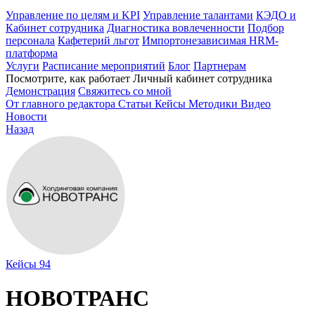
Управление по целям и KPI
Управление талантами
КЭДО и
Кабинет сотрудника
Диагностика вовлеченности
Подбор
персонала
Кафетерий льгот
Импортонезависимая HRM-
платформа
Услуги
Расписание мероприятий
Блог
Партнерам
Посмотрите, как работает Личный кабинет сотрудника
Демонстрация
Свяжитесь со мной
От главного редактора
Статьи
Кейсы
Методики
Видео
Новости
Назад
Кейсы
94
НОВОТРАНС