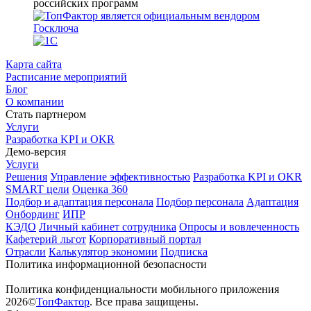
Карта сайта
Расписание мероприятий
Блог
О компании
Стать партнером
Услуги
Разработка KPI и OKR
Демо-версия
Услуги
Решения
Управление эффективностью
Разработка KPI и OKR
SMART цели
Оценка 360
Подбор и адаптация персонала
Подбор персонала
Адаптация
Онбординг
ИПР
КЭДО
Личный кабинет сотрудника
Опросы и вовлеченность
Кафетерий льгот
Корпоративный портал
Отрасли
Калькулятор экономии
Подписка
Политика информационной безопасности
Политика конфиденциальности мобильного приложения
2026©
ТопФактор
. Все права защищены.