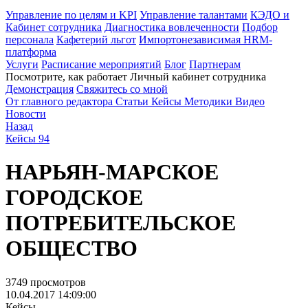
Управление по целям и KPI
Управление талантами
КЭДО и
Кабинет сотрудника
Диагностика вовлеченности
Подбор
персонала
Кафетерий льгот
Импортонезависимая HRM-
платформа
Услуги
Расписание мероприятий
Блог
Партнерам
Посмотрите, как работает Личный кабинет сотрудника
Демонстрация
Свяжитесь со мной
От главного редактора
Статьи
Кейсы
Методики
Видео
Новости
Назад
Кейсы
94
НАРЬЯН-МАРСКОЕ
ГОРОДСКОЕ
ПОТРЕБИТЕЛЬСКОЕ
ОБЩЕСТВО
3749 просмотров
10.04.2017 14:09:00
Кейсы