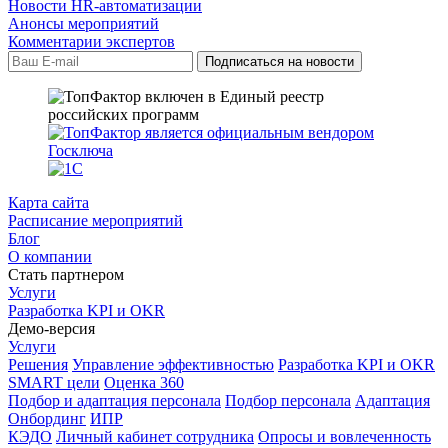
Новости HR-автоматизации
Анонсы мероприятий
Комментарии экспертов
Карта сайта
Расписание мероприятий
Блог
О компании
Стать партнером
Услуги
Разработка KPI и OKR
Демо-версия
Услуги
Решения
Управление эффективностью
Разработка KPI и OKR
SMART цели
Оценка 360
Подбор и адаптация персонала
Подбор персонала
Адаптация
Онбординг
ИПР
КЭДО
Личный кабинет сотрудника
Опросы и вовлеченность