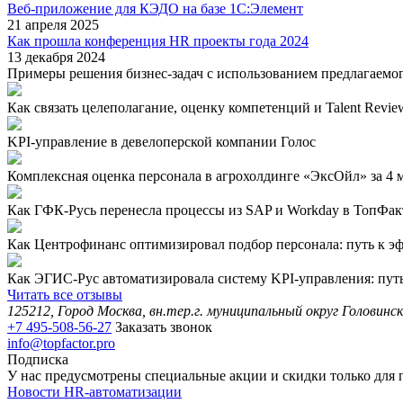
Веб-приложение для КЭДО на базе 1С:Элемент
21 апреля 2025
Как прошла конференция HR проекты года 2024
13 декабря 2024
Примеры решения бизнес-задач с использованием предлагаемо
Как связать целеполагание, оценку компетенций и Talent Review
KPI-управление в девелоперской компании Голос
Комплексная оценка персонала в агрохолдинге «ЭксОйл» за 4 ме
Как ГФК-Русь перенесла процессы из SAP и Workday в ТопФакт
Как Центрофинанс оптимизировал подбор персонала: путь к эф
Как ЭГИС-Рус автоматизировала систему KPI-управления: путь 
Читать все отзывы
125212, Город Москва, вн.тер.г. муниципальный округ Головинск
+7 495-508-56-27
Заказать звонок
info@topfactor.pro
Подписка
У нас предусмотрены специальные акции и скидки только для 
Новости HR-автоматизации