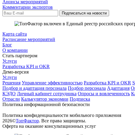
Анонсы мероприятий
Комментарии экспертов
Карта сайта
Расписание мероприятий
Блог
О компании
Стать партнером
Услуги
Разработка KPI и OKR
Демо-версия
Услуги
Решения
Управление эффективностью
Разработка KPI и OKR
Подбор и адаптация персонала
Подбор персонала
Адаптация
О
КЭДО
Личный кабинет сотрудника
Опросы и вовлеченность
К
Отрасли
Калькулятор экономии
Подписка
Политика информационной безопасности
Политика конфиденциальности мобильного приложения
2026©
ТопФактор
. Все права защищены.
Оферта на оказание консультационных услуг