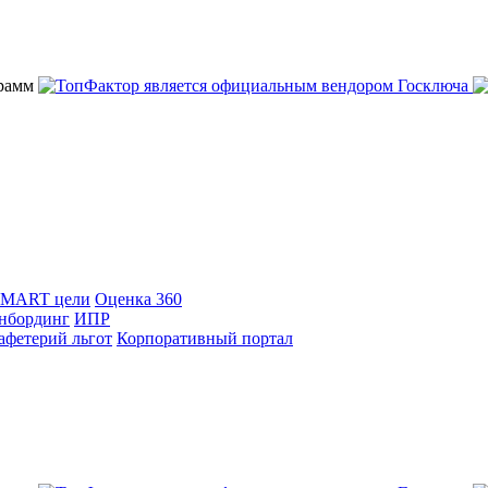
SMART цели
Оценка 360
нбординг
ИПР
афетерий льгот
Корпоративный портал