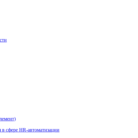
сти
лемент)
я в сфере HR-автоматизации