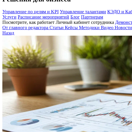
Управление по целям и KPI
Управление талантами
КЭДО и Каб
Услуги
Расписание мероприятий
Блог
Партнерам
Посмотрите, как работает Личный кабинет сотрудника
Демонс
От главного редактора
Статьи
Кейсы
Методики
Видео
Новости
Назад