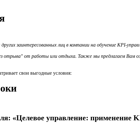
я
 других заинтересованных лиц в компании на обучение KPI-упра
ез отрыва" от работы или отдыха. Также мы предлагаем Вам о
.
матривает свои выгодные условия:
роки
ля:
«Целевое управление: применение K