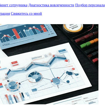
инет сотрудника
Диагностика вовлеченности
Подбор персонала
трация
Свяжитесь со мной