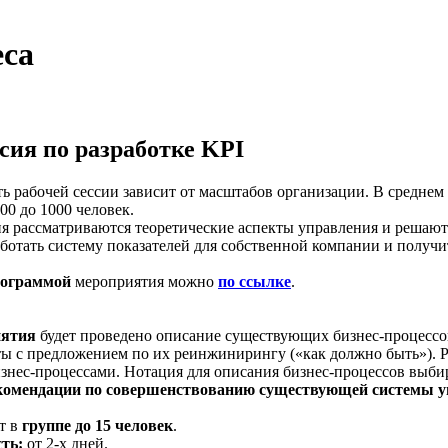
еса
сия по разработке KPI
 рабочей сессии зависит от масштабов организации. В среднем 
00 до 1000 человек.
я рассматриваются теоретические аспекты управления и решаютс
ботать систему показателей для собственной компании и получит
ограммой
мероприятия можно
по ссылке
.
иятия
будет проведено описание существующих бизнес­-процессов
ы с предложением по их реинжинирингу («как должно быть»). Р
нес­-процессами. Нотация для описания бизнес-­процессов выби
комендации по совершенствованию существующей системы у
т в
группе до 15 человек
.
ть:
от 2-х дней.