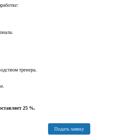
работке:
онала.
водством тренера.
ы.
оставляет 25 %.
Подать заявку