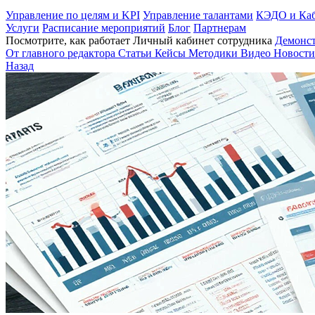
Управление по целям и KPI
Управление талантами
КЭДО и Каб
Услуги
Расписание мероприятий
Блог
Партнерам
Посмотрите, как работает Личный кабинет сотрудника
Демонс
От главного редактора
Статьи
Кейсы
Методики
Видео
Новости
Назад