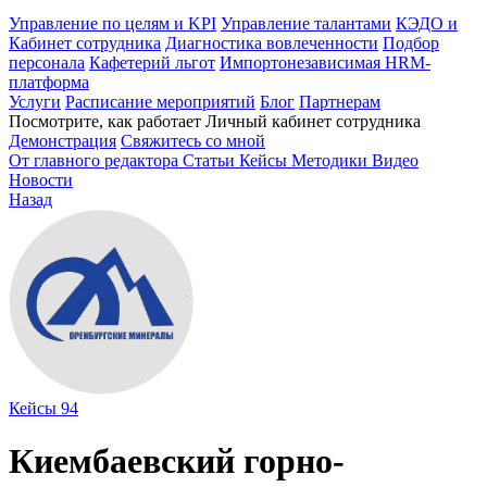
Управление по целям и KPI
Управление талантами
КЭДО и
Кабинет сотрудника
Диагностика вовлеченности
Подбор
персонала
Кафетерий льгот
Импортонезависимая HRM-
платформа
Услуги
Расписание мероприятий
Блог
Партнерам
Посмотрите, как работает Личный кабинет сотрудника
Демонстрация
Свяжитесь со мной
От главного редактора
Статьи
Кейсы
Методики
Видео
Новости
Назад
Кейсы
94
Киембаевский горно-