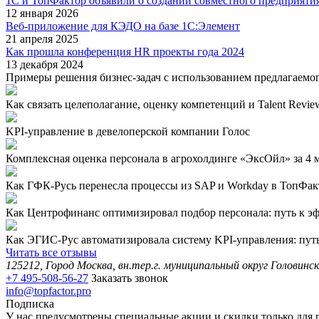
1С и ТопФактор объявили о создании совместного предприяти
12 января 2026
Веб-приложение для КЭДО на базе 1С:Элемент
21 апреля 2025
Как прошла конференция HR проекты года 2024
13 декабря 2024
Примеры решения бизнес-задач с использованием предлагаемо
Как связать целеполагание, оценку компетенций и Talent Review
KPI-управление в девелоперской компании Голос
Комплексная оценка персонала в агрохолдинге «ЭксОйл» за 4 ме
Как ГФК-Русь перенесла процессы из SAP и Workday в ТопФакт
Как Центрофинанс оптимизировал подбор персонала: путь к эф
Как ЭГИС-Рус автоматизировала систему KPI-управления: путь 
Читать все отзывы
125212, Город Москва, вн.тер.г. муниципальный округ Головинск
+7 495-508-56-27
Заказать звонок
info@topfactor.pro
Подписка
У нас предусмотрены специальные акции и скидки только для 