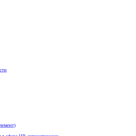
сти
лемент)