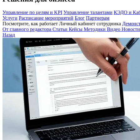
Управление по целям и KPI
Управление талантами
КЭДО и Каб
Услуги
Расписание мероприятий
Блог
Партнерам
Посмотрите, как работает Личный кабинет сотрудника
Демонс
От главного редактора
Статьи
Кейсы
Методики
Видео
Новости
Назад