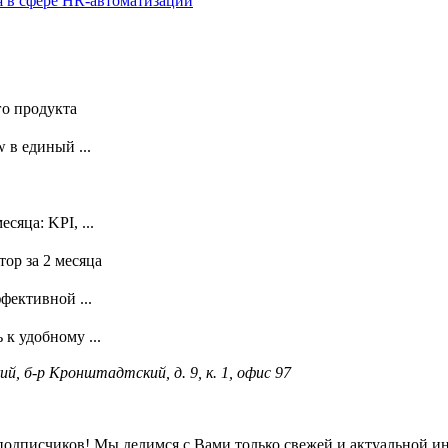
я в сфере HR-автоматизации
го продукта
 в единый ...
сяца: KPI, ...
ор за 2 месяца
фективной ...
к удобному ...
ий, б-р Кронштадтский, д. 9, к. 1, офис 97
подписчиков! Мы делимся с Вами только свежей и актуальной и