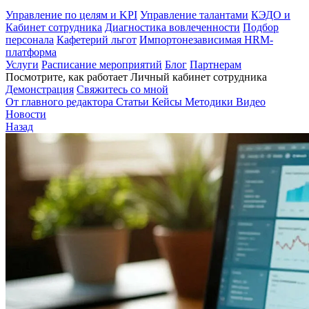
Управление по целям и KPI
Управление талантами
КЭДО и
Кабинет сотрудника
Диагностика вовлеченности
Подбор
персонала
Кафетерий льгот
Импортонезависимая HRM-
платформа
Услуги
Расписание мероприятий
Блог
Партнерам
Посмотрите, как работает Личный кабинет сотрудника
Демонстрация
Свяжитесь со мной
От главного редактора
Статьи
Кейсы
Методики
Видео
Новости
Назад