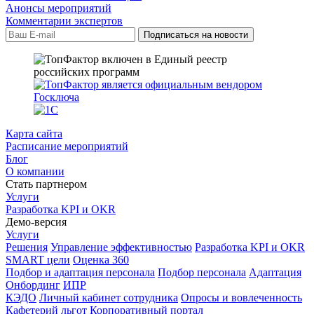
Анонсы мероприятий
Комментарии экспертов
Карта сайта
Расписание мероприятий
Блог
О компании
Стать партнером
Услуги
Разработка KPI и OKR
Демо-версия
Услуги
Решения
Управление эффективностью
Разработка KPI и OKR
SMART цели
Оценка 360
Подбор и адаптация персонала
Подбор персонала
Адаптация
Онбординг
ИПР
КЭДО
Личный кабинет сотрудника
Опросы и вовлеченность
Кафетерий льгот
Корпоративный портал