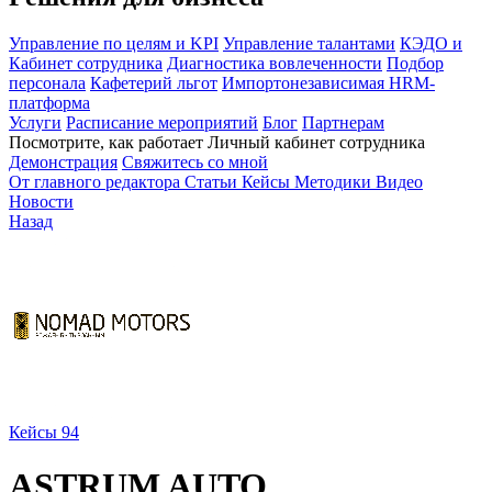
Управление по целям и KPI
Управление талантами
КЭДО и
Кабинет сотрудника
Диагностика вовлеченности
Подбор
персонала
Кафетерий льгот
Импортонезависимая HRM-
платформа
Услуги
Расписание мероприятий
Блог
Партнерам
Посмотрите, как работает Личный кабинет сотрудника
Демонстрация
Свяжитесь со мной
От главного редактора
Статьи
Кейсы
Методики
Видео
Новости
Назад
Кейсы
94
ASTRUM AUTO