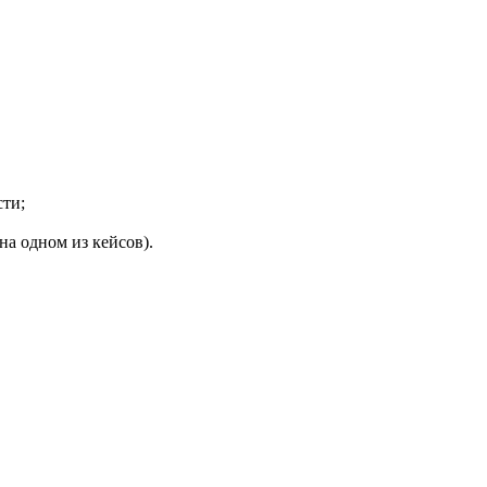
сти;
а одном из кейсов).