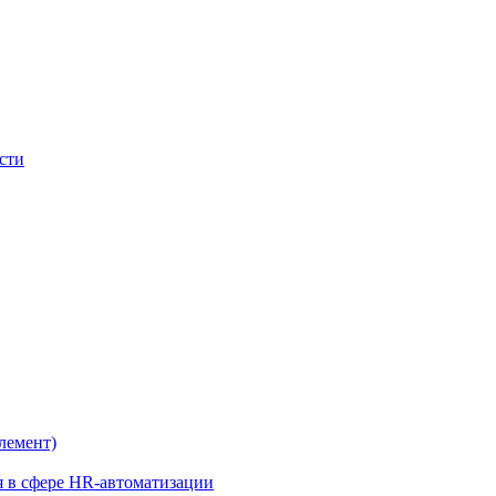
сти
лемент)
я в сфере HR-автоматизации