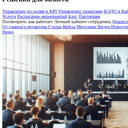
Управление по целям и KPI
Управление талантами
КЭДО и Каб
Услуги
Расписание мероприятий
Блог
Партнерам
Посмотрите, как работает Личный кабинет сотрудника
Демонс
От главного редактора
Статьи
Кейсы
Методики
Видео
Новости
Назад