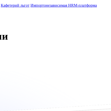
Кафетерий льгот
Импортонезависимая HRM-платформа
ми