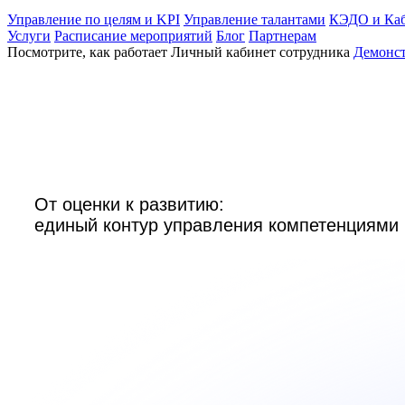
Управление по целям и KPI
Управление талантами
КЭДО и Каб
Услуги
Расписание мероприятий
Блог
Партнерам
Посмотрите, как работает Личный кабинет сотрудника
Демонс
От оценки к развитию:

единый контур управления компетенциями