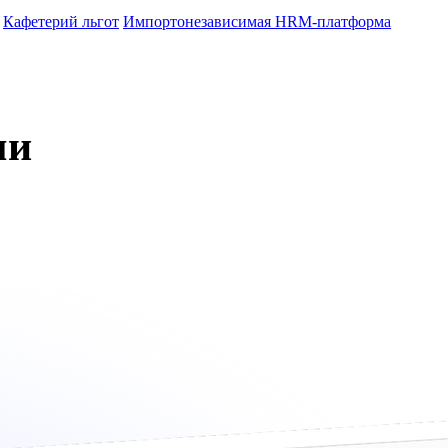
Кафетерий льгот
Импортонезависимая HRM-платформа
ми