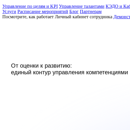
Управление по целям и KPI
Управление талантами
КЭДО и Каб
Услуги
Расписание мероприятий
Блог
Партнерам
Посмотрите, как работает Личный кабинет сотрудника
Демонс
От оценки к развитию:

единый контур управления компетенциями